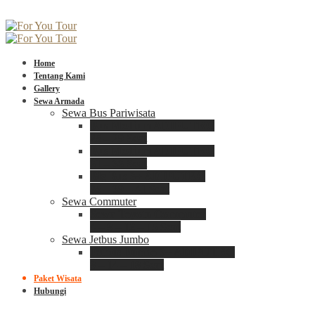
Home
Tentang Kami
Gallery
Sewa Armada
Sewa Bus Pariwisata
Bus Medium ADIPUTRO
25 – 29 Seat
Bus Medium ADIPUTRO
31 – 33 Seat
Big Bus 3+ ADIPUTRO
35 – 39 – 41 Seat
Sewa Commuter
Sewa Toyota Commuter
4 – 8 – 12 – 15 Seat
Sewa Jetbus Jumbo
Jetbus Jumbo 3+ ADIPUTRO
8 – 14 – 18 Seat
Paket Wisata
Hubungi