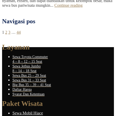
nyaman, efisien, dan dapat diandalkan untuk kelompok besar, maka
sewa bus pariwisata mungkin...
Continue reading
Navigasi pos
1
2
3
…
44
Layanan
Sewa Toyota Commuter
4 – 8 – 12 – 15 Seat
Sewa Jetbus Jumbo
8 – 14 – 18 Seat
Sewa Bus 25 – 29 Seat
Sewa Bus 31 – 33 Seat
Big Bus 35 – 39 – 41 Seat
Daftar Harga
Syarat Dan Ketentuan
Paket Wisata
Sewa Mobil Hiace