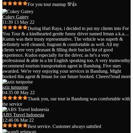
For you tour mantap 💯👍
Cokey Gairey
11:39 13 May 22
During Hari Raya, i decided to put my clients into For
You Tour & a kindhearted gentle funny driver named Irman a.k.a.
...
Kumis was their trusty representative. The vehicle was superb &
definitely well cleaned, fragrant & comfortable as well. All my
clients were very pleasant & filling their bucket list of good
experience. Kudos especially for the driver, as he's a very
professional & able in a bit English speaking too. A very trustworthy
recommend tourism transportation agent in Bandung. Five stars
awarded. We're very enjoying your services in Bandung. Might
booked this agent & Irman for our future booked. Cheers!!
read more
aziz turquoise
04:35 08 May 22
Thank you, our tour in Bandung was comfortable with
the service
ABS Travel Indonesia
12:46 06 Mar 22
Best service. Customer always satisfied