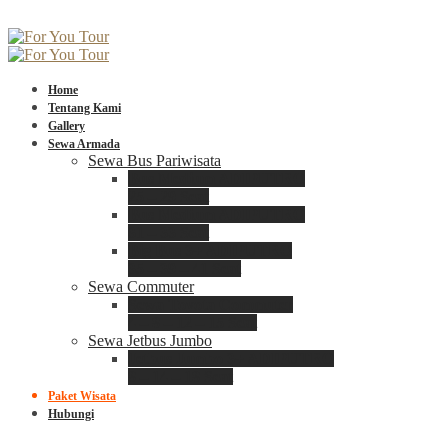
Home
Tentang Kami
Gallery
Sewa Armada
Sewa Bus Pariwisata
Bus Medium ADIPUTRO
25 – 29 Seat
Bus Medium ADIPUTRO
31 – 33 Seat
Big Bus 3+ ADIPUTRO
35 – 39 – 41 Seat
Sewa Commuter
Sewa Toyota Commuter
4 – 8 – 12 – 15 Seat
Sewa Jetbus Jumbo
Jetbus Jumbo 3+ ADIPUTRO
8 – 14 – 18 Seat
Paket Wisata
Hubungi