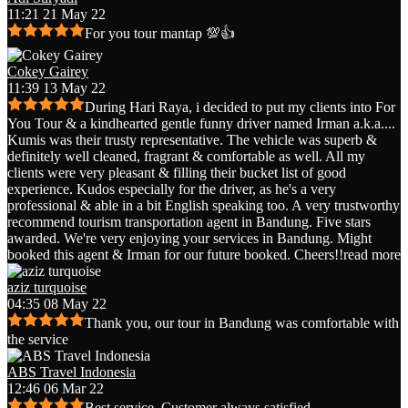
11:21 21 May 22
For you tour mantap 💯👍
Cokey Gairey
11:39 13 May 22
During Hari Raya, i decided to put my clients into For
You Tour & a kindhearted gentle funny driver named Irman a.k.a.
...
Kumis was their trusty representative. The vehicle was superb &
definitely well cleaned, fragrant & comfortable as well. All my
clients were very pleasant & filling their bucket list of good
experience. Kudos especially for the driver, as he's a very
professional & able in a bit English speaking too. A very trustworthy
recommend tourism transportation agent in Bandung. Five stars
awarded. We're very enjoying your services in Bandung. Might
booked this agent & Irman for our future booked. Cheers!!
read more
aziz turquoise
04:35 08 May 22
Thank you, our tour in Bandung was comfortable with
the service
ABS Travel Indonesia
12:46 06 Mar 22
Best service. Customer always satisfied