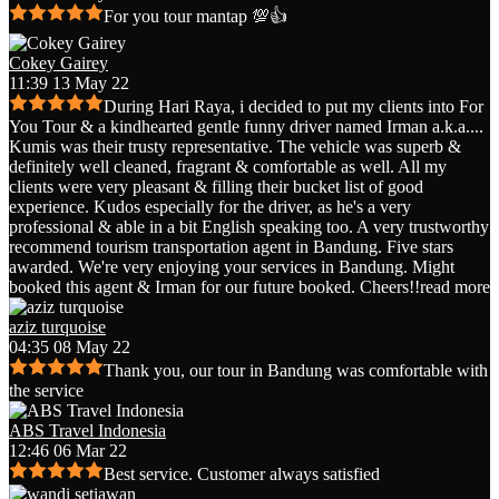
For you tour mantap 💯👍
Cokey Gairey
11:39 13 May 22
During Hari Raya, i decided to put my clients into For
You Tour & a kindhearted gentle funny driver named Irman a.k.a.
...
Kumis was their trusty representative. The vehicle was superb &
definitely well cleaned, fragrant & comfortable as well. All my
clients were very pleasant & filling their bucket list of good
experience. Kudos especially for the driver, as he's a very
professional & able in a bit English speaking too. A very trustworthy
recommend tourism transportation agent in Bandung. Five stars
awarded. We're very enjoying your services in Bandung. Might
booked this agent & Irman for our future booked. Cheers!!
read more
aziz turquoise
04:35 08 May 22
Thank you, our tour in Bandung was comfortable with
the service
ABS Travel Indonesia
12:46 06 Mar 22
Best service. Customer always satisfied