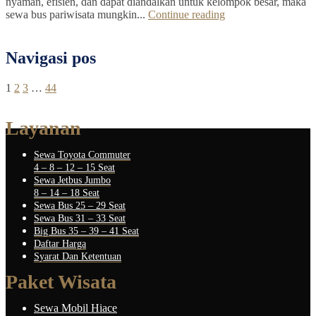
nyaman, efisien, dan dapat diandalkan untuk kelompok besar, maka
sewa bus pariwisata mungkin...
Continue reading
Navigasi pos
1
2
3
…
44
Layanan
Sewa Toyota Commuter
4 – 8 – 12 – 15 Seat
Sewa Jetbus Jumbo
8 – 14 – 18 Seat
Sewa Bus 25 – 29 Seat
Sewa Bus 31 – 33 Seat
Big Bus 35 – 39 – 41 Seat
Daftar Harga
Syarat Dan Ketentuan
Paket Wisata
Sewa Mobil Hiace