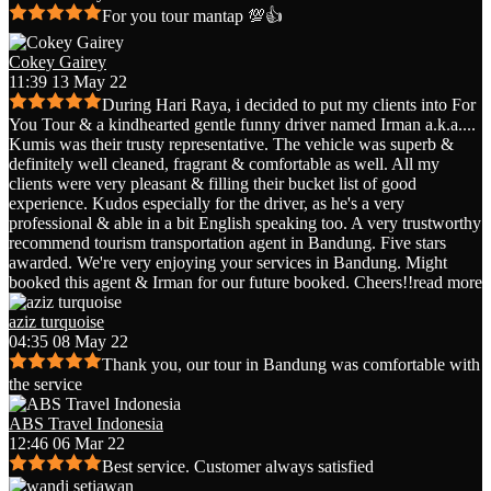
For you tour mantap 💯👍
Cokey Gairey
11:39 13 May 22
During Hari Raya, i decided to put my clients into For
You Tour & a kindhearted gentle funny driver named Irman a.k.a.
...
Kumis was their trusty representative. The vehicle was superb &
definitely well cleaned, fragrant & comfortable as well. All my
clients were very pleasant & filling their bucket list of good
experience. Kudos especially for the driver, as he's a very
professional & able in a bit English speaking too. A very trustworthy
recommend tourism transportation agent in Bandung. Five stars
awarded. We're very enjoying your services in Bandung. Might
booked this agent & Irman for our future booked. Cheers!!
read more
aziz turquoise
04:35 08 May 22
Thank you, our tour in Bandung was comfortable with
the service
ABS Travel Indonesia
12:46 06 Mar 22
Best service. Customer always satisfied