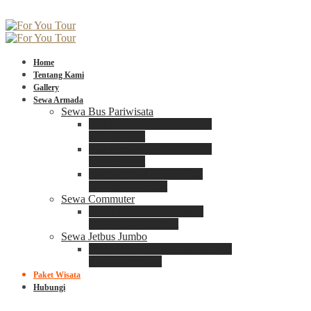
Home
Tentang Kami
Gallery
Sewa Armada
Sewa Bus Pariwisata
Bus Medium ADIPUTRO
25 – 29 Seat
Bus Medium ADIPUTRO
31 – 33 Seat
Big Bus 3+ ADIPUTRO
35 – 39 – 41 Seat
Sewa Commuter
Sewa Toyota Commuter
4 – 8 – 12 – 15 Seat
Sewa Jetbus Jumbo
Jetbus Jumbo 3+ ADIPUTRO
8 – 14 – 18 Seat
Paket Wisata
Hubungi