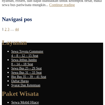
nyaman, efisien, dan dapat diandalkan untuk kelompok besar, maka
sewa bus pariwisata mungkin...
Continue reading
Navigasi pos
1
2
3
…
44
Layanan
Sewa Toyota Commuter
4 – 8 – 12 – 15 Seat
Sewa Jetbus Jumbo
8 – 14 – 18 Seat
Sewa Bus 25 – 29 Seat
Sewa Bus 31 – 33 Seat
Big Bus 35 – 39 – 41 Seat
Daftar Harga
Syarat Dan Ketentuan
Paket Wisata
Sewa Mobil Hiace