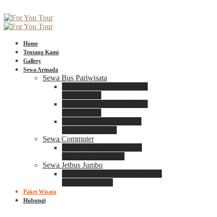
Home
Tentang Kami
Gallery
Sewa Armada
Sewa Bus Pariwisata
Bus Medium ADIPUTRO
25 – 29 Seat
Bus Medium ADIPUTRO
31 – 33 Seat
Big Bus 3+ ADIPUTRO
35 – 39 – 41 Seat
Sewa Commuter
Sewa Toyota Commuter
4 – 8 – 12 – 15 Seat
Sewa Jetbus Jumbo
Jetbus Jumbo 3+ ADIPUTRO
8 – 14 – 18 Seat
Paket Wisata
Hubungi