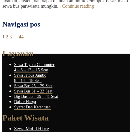
nyaman, efisien, dan dapat diandalkan untuk kelompok besar, maka
sewa bus pariwisata mungkin...
Continue reading
Navigasi pos
1
2
3
…
44
Layanan
Sewa Toyota Commuter
4 – 8 – 12 – 15 Seat
Sewa Jetbus Jumbo
8 – 14 – 18 Seat
Sewa Bus 25 – 29 Seat
Sewa Bus 31 – 33 Seat
Big Bus 35 – 39 – 41 Seat
Daftar Harga
Syarat Dan Ketentuan
Paket Wisata
Sewa Mobil Hiace