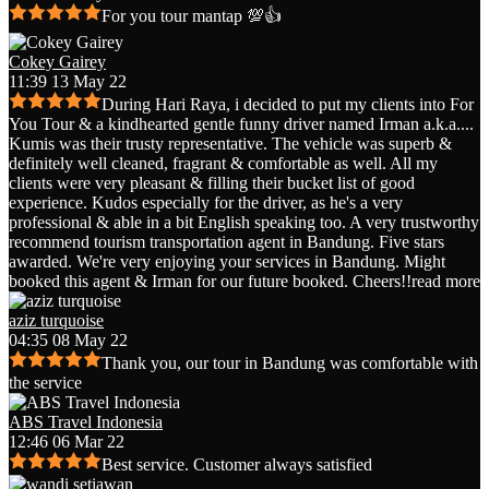
For you tour mantap 💯👍
Cokey Gairey
11:39 13 May 22
During Hari Raya, i decided to put my clients into For
You Tour & a kindhearted gentle funny driver named Irman a.k.a.
...
Kumis was their trusty representative. The vehicle was superb &
definitely well cleaned, fragrant & comfortable as well. All my
clients were very pleasant & filling their bucket list of good
experience. Kudos especially for the driver, as he's a very
professional & able in a bit English speaking too. A very trustworthy
recommend tourism transportation agent in Bandung. Five stars
awarded. We're very enjoying your services in Bandung. Might
booked this agent & Irman for our future booked. Cheers!!
read more
aziz turquoise
04:35 08 May 22
Thank you, our tour in Bandung was comfortable with
the service
ABS Travel Indonesia
12:46 06 Mar 22
Best service. Customer always satisfied