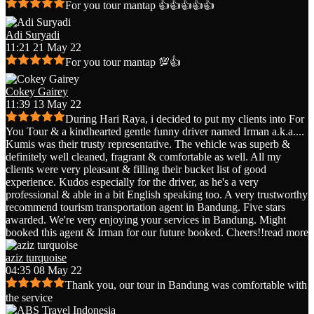
For you tour mantap 👍👍👍👍👍
Adi Suryadi
11:21 21 May 22
For you tour mantap 💯👍
Cokey Gairey
11:39 13 May 22
During Hari Raya, i decided to put my clients into For
You Tour & a kindhearted gentle funny driver named Irman a.k.a.
...
Kumis was their trusty representative. The vehicle was superb &
definitely well cleaned, fragrant & comfortable as well. All my
clients were very pleasant & filling their bucket list of good
experience. Kudos especially for the driver, as he's a very
professional & able in a bit English speaking too. A very trustworthy
recommend tourism transportation agent in Bandung. Five stars
awarded. We're very enjoying your services in Bandung. Might
booked this agent & Irman for our future booked. Cheers!!
read more
aziz turquoise
04:35 08 May 22
Thank you, our tour in Bandung was comfortable with
the service