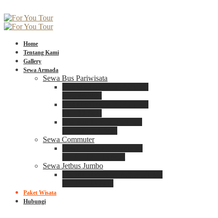
Home
Tentang Kami
Gallery
Sewa Armada
Sewa Bus Pariwisata
Bus Medium ADIPUTRO
25 – 29 Seat
Bus Medium ADIPUTRO
31 – 33 Seat
Big Bus 3+ ADIPUTRO
35 – 39 – 41 Seat
Sewa Commuter
Sewa Toyota Commuter
4 – 8 – 12 – 15 Seat
Sewa Jetbus Jumbo
Jetbus Jumbo 3+ ADIPUTRO
8 – 14 – 18 Seat
Paket Wisata
Hubungi