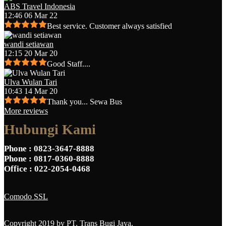
ABS Travel Indonesia
12:46 06 Mar 22
Best service. Customer always satisfied
wandi setiawan
12:15 20 Mar 20
Good Staff....
Ulva Wulan Tari
10:43 14 Mar 20
Thank you... Sewa Bus
More reviews
Hubungi Kami
Phone
: 0823-3647-8888
Phone
: 0817-0360-8888
Office
: 022-2054-0468
Comodo SSL
Copyright 2019 by
PT. Trans Bugi Jaya.