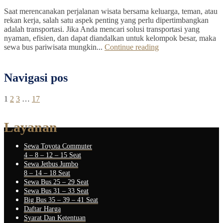
Saat merencanakan perjalanan wisata bersama keluarga, teman, atau
rekan kerja, salah satu aspek penting yang perlu dipertimbangkan
adalah transportasi. Jika Anda mencari solusi transportasi yang
nyaman, efisien, dan dapat diandalkan untuk kelompok besar, maka
sewa bus pariwisata mungkin...
Continue reading
Navigasi pos
1
2
3
…
17
Layanan
Sewa Toyota Commuter
4 – 8 – 12 – 15 Seat
Sewa Jetbus Jumbo
8 – 14 – 18 Seat
Sewa Bus 25 – 29 Seat
Sewa Bus 31 – 33 Seat
Big Bus 35 – 39 – 41 Seat
Daftar Harga
Syarat Dan Ketentuan