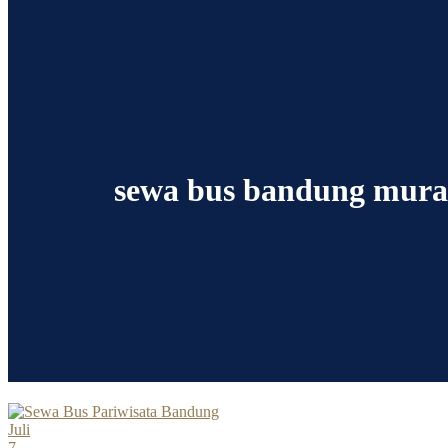
sewa bus bandung mur
Juli
7