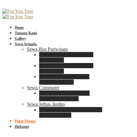
Home
Tentang Kami
Gallery
Sewa Armada
Sewa Bus Pariwisata
Bus Medium ADIPUTRO
25 – 29 Seat
Bus Medium ADIPUTRO
31 – 33 Seat
Big Bus 3+ ADIPUTRO
35 – 39 – 41 Seat
Sewa Commuter
Sewa Toyota Commuter
4 – 8 – 12 – 15 Seat
Sewa Jetbus Jumbo
Jetbus Jumbo 3+ ADIPUTRO
8 – 14 – 18 Seat
Paket Wisata
Hubungi