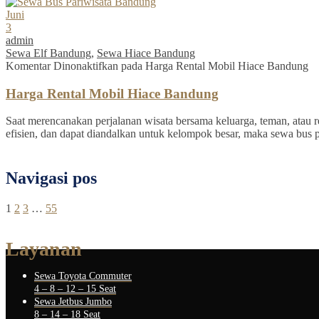
Juni
3
admin
Sewa Elf Bandung
,
Sewa Hiace Bandung
Komentar Dinonaktifkan
pada Harga Rental Mobil Hiace Bandung
Harga Rental Mobil Hiace Bandung
Saat merencanakan perjalanan wisata bersama keluarga, teman, atau re
efisien, dan dapat diandalkan untuk kelompok besar, maka sewa bus 
Navigasi pos
1
2
3
…
55
Layanan
Sewa Toyota Commuter
4 – 8 – 12 – 15 Seat
Sewa Jetbus Jumbo
8 – 14 – 18 Seat