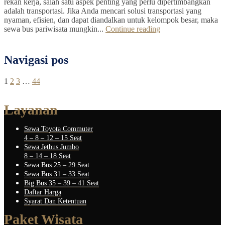
rekan kerja, salah satu aspek penting yang perlu dipertimbangkan
adalah transportasi. Jika Anda mencari solusi transportasi yang
nyaman, efisien, dan dapat diandalkan untuk kelompok besar, maka
sewa bus pariwisata mungkin...
Continue reading
Navigasi pos
1
2
3
…
44
Layanan
Sewa Toyota Commuter
4 – 8 – 12 – 15 Seat
Sewa Jetbus Jumbo
8 – 14 – 18 Seat
Sewa Bus 25 – 29 Seat
Sewa Bus 31 – 33 Seat
Big Bus 35 – 39 – 41 Seat
Daftar Harga
Syarat Dan Ketentuan
Paket Wisata