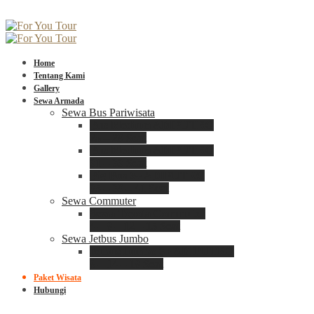
Home
Tentang Kami
Gallery
Sewa Armada
Sewa Bus Pariwisata
Bus Medium ADIPUTRO
25 – 29 Seat
Bus Medium ADIPUTRO
31 – 33 Seat
Big Bus 3+ ADIPUTRO
35 – 39 – 41 Seat
Sewa Commuter
Sewa Toyota Commuter
4 – 8 – 12 – 15 Seat
Sewa Jetbus Jumbo
Jetbus Jumbo 3+ ADIPUTRO
8 – 14 – 18 Seat
Paket Wisata
Hubungi