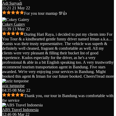
Adi Suryadi
11:21 21 May 22
For you tour mantap 💯👍
Cokey Gairey
11:39 13 May 22
During Hari Raya, i decided to put my clients into For
You Tour & a kindhearted gentle funny driver named Irman a.k.a.
...
Kumis was their trusty representative. The vehicle was superb &
definitely well cleaned, fragrant & comfortable as well. All my
clients were very pleasant & filling their bucket list of good
experience. Kudos especially for the driver, as he's a very
professional & able in a bit English speaking too. A very trustworthy
recommend tourism transportation agent in Bandung. Five stars
awarded. We're very enjoying your services in Bandung. Might
booked this agent & Irman for our future booked. Cheers!!
read more
aziz turquoise
04:35 08 May 22
Thank you, our tour in Bandung was comfortable with
the service
ABS Travel Indonesia
12:46 06 Mar 22