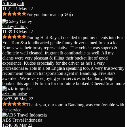
Adi Suryadi
11:21 21 May 22
For you tour mantap 💯👍
Cokey Gairey
11:39 13 May 22
During Hari Raya, i decided to put my clients into For
You Tour & a kindhearted gentle funny driver named Irman a.k.a.
...
Kumis was their trusty representative. The vehicle was superb &
definitely well cleaned, fragrant & comfortable as well. All my
clients were very pleasant & filling their bucket list of good
experience. Kudos especially for the driver, as he's a very
professional & able in a bit English speaking too. A very trustworthy
recommend tourism transportation agent in Bandung. Five stars
awarded. We're very enjoying your services in Bandung. Might
booked this agent & Irman for our future booked. Cheers!!
read more
aziz turquoise
04:35 08 May 22
Thank you, our tour in Bandung was comfortable with
the service
ABS Travel Indonesia
12:46 06 Mar 22