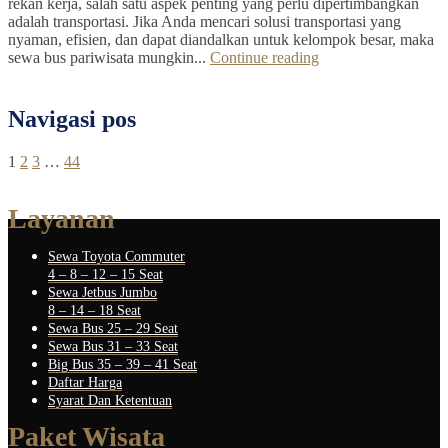
rekan kerja, salah satu aspek penting yang perlu dipertimbangkan
adalah transportasi. Jika Anda mencari solusi transportasi yang
nyaman, efisien, dan dapat diandalkan untuk kelompok besar, maka
sewa bus pariwisata mungkin...
Continue reading
Navigasi pos
1
2
3
…
44
Layanan
Sewa Toyota Commuter
4 – 8 – 12 – 15 Seat
Sewa Jetbus Jumbo
8 – 14 – 18 Seat
Sewa Bus 25 – 29 Seat
Sewa Bus 31 – 33 Seat
Big Bus 35 – 39 – 41 Seat
Daftar Harga
Syarat Dan Ketentuan
Paket Wisata