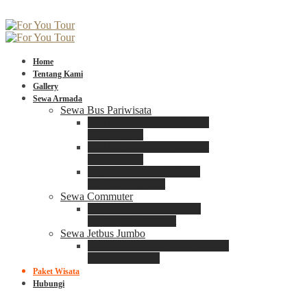
Home
Tentang Kami
Gallery
Sewa Armada
Sewa Bus Pariwisata
Bus Medium ADIPUTRO
25 – 29 Seat
Bus Medium ADIPUTRO
31 – 33 Seat
Big Bus 3+ ADIPUTRO
35 – 39 – 41 Seat
Sewa Commuter
Sewa Toyota Commuter
4 – 8 – 12 – 15 Seat
Sewa Jetbus Jumbo
Jetbus Jumbo 3+ ADIPUTRO
8 – 14 – 18 Seat
Paket Wisata
Hubungi