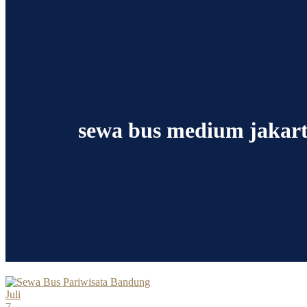
sewa bus medium jakar
Juli
7