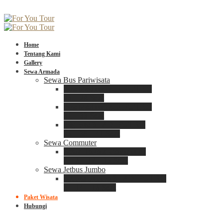
Home
Tentang Kami
Gallery
Sewa Armada
Sewa Bus Pariwisata
Bus Medium ADIPUTRO
25 – 29 Seat
Bus Medium ADIPUTRO
31 – 33 Seat
Big Bus 3+ ADIPUTRO
35 – 39 – 41 Seat
Sewa Commuter
Sewa Toyota Commuter
4 – 8 – 12 – 15 Seat
Sewa Jetbus Jumbo
Jetbus Jumbo 3+ ADIPUTRO
8 – 14 – 18 Seat
Paket Wisata
Hubungi