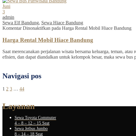
Juni
3
admin
Sewa Elf Bandung
,
Sewa Hiace Bandung
Komentar Dinonaktifkan
pada Harga Rental Mobil Hiace Bandung
Harga Rental Mobil Hiace Bandung
Saat merencanakan perjalanan wisata bersama keluarga, teman, atau re
efisien, dan dapat diandalkan untuk kelompok besar, maka sewa bus 
Navigasi pos
1
2
3
…
44
Layanan
Sewa Toyota Commuter
4 – 8 – 12 – 15 Seat
Sewa Jetbus Jumbo
8 – 14 – 18 Seat