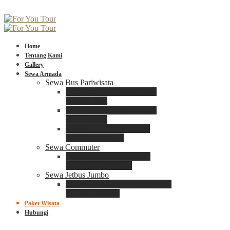
Home
Tentang Kami
Gallery
Sewa Armada
Sewa Bus Pariwisata
Bus Medium ADIPUTRO
25 – 29 Seat
Bus Medium ADIPUTRO
31 – 33 Seat
Big Bus 3+ ADIPUTRO
35 – 39 – 41 Seat
Sewa Commuter
Sewa Toyota Commuter
4 – 8 – 12 – 15 Seat
Sewa Jetbus Jumbo
Jetbus Jumbo 3+ ADIPUTRO
8 – 14 – 18 Seat
Paket Wisata
Hubungi