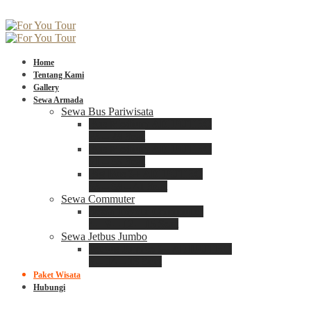
Home
Tentang Kami
Gallery
Sewa Armada
Sewa Bus Pariwisata
Bus Medium ADIPUTRO
25 – 29 Seat
Bus Medium ADIPUTRO
31 – 33 Seat
Big Bus 3+ ADIPUTRO
35 – 39 – 41 Seat
Sewa Commuter
Sewa Toyota Commuter
4 – 8 – 12 – 15 Seat
Sewa Jetbus Jumbo
Jetbus Jumbo 3+ ADIPUTRO
8 – 14 – 18 Seat
Paket Wisata
Hubungi