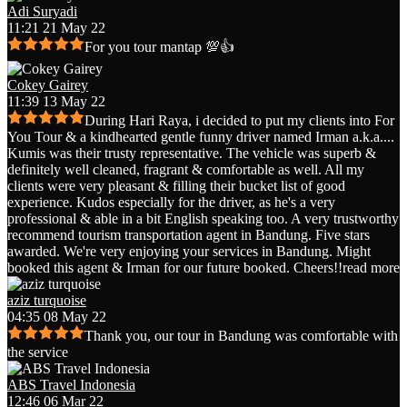
Adi Suryadi
11:21 21 May 22
For you tour mantap 💯👍
Cokey Gairey
11:39 13 May 22
During Hari Raya, i decided to put my clients into For
You Tour & a kindhearted gentle funny driver named Irman a.k.a.
...
Kumis was their trusty representative. The vehicle was superb &
definitely well cleaned, fragrant & comfortable as well. All my
clients were very pleasant & filling their bucket list of good
experience. Kudos especially for the driver, as he's a very
professional & able in a bit English speaking too. A very trustworthy
recommend tourism transportation agent in Bandung. Five stars
awarded. We're very enjoying your services in Bandung. Might
booked this agent & Irman for our future booked. Cheers!!
read more
aziz turquoise
04:35 08 May 22
Thank you, our tour in Bandung was comfortable with
the service
ABS Travel Indonesia
12:46 06 Mar 22