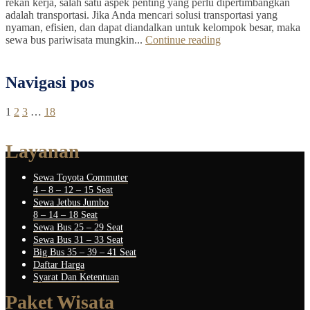
rekan kerja, salah satu aspek penting yang perlu dipertimbangkan
adalah transportasi. Jika Anda mencari solusi transportasi yang
nyaman, efisien, dan dapat diandalkan untuk kelompok besar, maka
sewa bus pariwisata mungkin...
Continue reading
Navigasi pos
1
2
3
…
18
Layanan
Sewa Toyota Commuter
4 – 8 – 12 – 15 Seat
Sewa Jetbus Jumbo
8 – 14 – 18 Seat
Sewa Bus 25 – 29 Seat
Sewa Bus 31 – 33 Seat
Big Bus 35 – 39 – 41 Seat
Daftar Harga
Syarat Dan Ketentuan
Paket Wisata