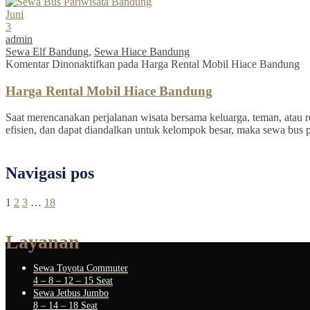
Juni
3
admin
Sewa Elf Bandung
,
Sewa Hiace Bandung
Komentar Dinonaktifkan
pada Harga Rental Mobil Hiace Bandung
Harga Rental Mobil Hiace Bandung
Saat merencanakan perjalanan wisata bersama keluarga, teman, atau re
efisien, dan dapat diandalkan untuk kelompok besar, maka sewa bus 
Navigasi pos
1
2
3
…
18
Layanan
Sewa Toyota Commuter
4 – 8 – 12 – 15 Seat
Sewa Jetbus Jumbo
8 – 14 – 18 Seat