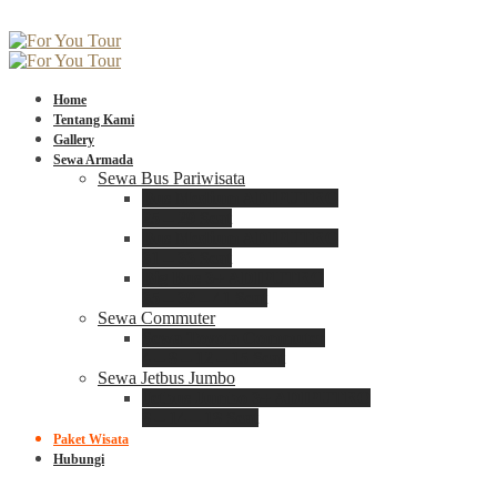
Home
Tentang Kami
Gallery
Sewa Armada
Sewa Bus Pariwisata
Bus Medium ADIPUTRO
25 – 29 Seat
Bus Medium ADIPUTRO
31 – 33 Seat
Big Bus 3+ ADIPUTRO
35 – 39 – 41 Seat
Sewa Commuter
Sewa Toyota Commuter
4 – 8 – 12 – 15 Seat
Sewa Jetbus Jumbo
Jetbus Jumbo 3+ ADIPUTRO
8 – 14 – 18 Seat
Paket Wisata
Hubungi