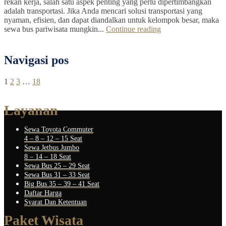
rekan kerja, salah satu aspek penting yang perlu dipertimbangkan
adalah transportasi. Jika Anda mencari solusi transportasi yang
nyaman, efisien, dan dapat diandalkan untuk kelompok besar, maka
sewa bus pariwisata mungkin...
Continue reading
Navigasi pos
1
2
3
…
18
Layanan
Sewa Toyota Commuter
4 – 8 – 12 – 15 Seat
Sewa Jetbus Jumbo
8 – 14 – 18 Seat
Sewa Bus 25 – 29 Seat
Sewa Bus 31 – 33 Seat
Big Bus 35 – 39 – 41 Seat
Daftar Harga
Syarat Dan Ketentuan
Paket Wisata