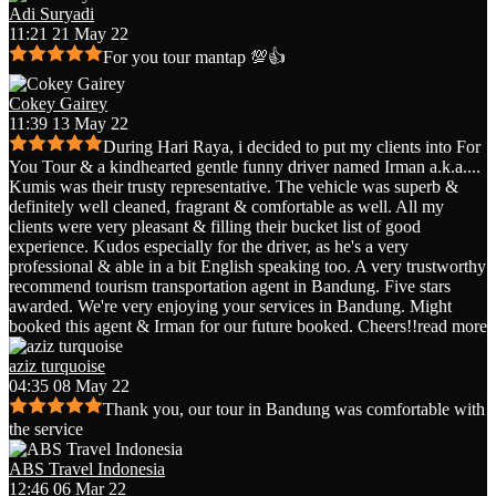
Adi Suryadi
11:21 21 May 22
For you tour mantap 💯👍
Cokey Gairey
11:39 13 May 22
During Hari Raya, i decided to put my clients into For
You Tour & a kindhearted gentle funny driver named Irman a.k.a.
...
Kumis was their trusty representative. The vehicle was superb &
definitely well cleaned, fragrant & comfortable as well. All my
clients were very pleasant & filling their bucket list of good
experience. Kudos especially for the driver, as he's a very
professional & able in a bit English speaking too. A very trustworthy
recommend tourism transportation agent in Bandung. Five stars
awarded. We're very enjoying your services in Bandung. Might
booked this agent & Irman for our future booked. Cheers!!
read more
aziz turquoise
04:35 08 May 22
Thank you, our tour in Bandung was comfortable with
the service
ABS Travel Indonesia
12:46 06 Mar 22