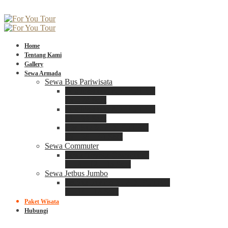
Home
Tentang Kami
Gallery
Sewa Armada
Sewa Bus Pariwisata
Bus Medium ADIPUTRO
25 – 29 Seat
Bus Medium ADIPUTRO
31 – 33 Seat
Big Bus 3+ ADIPUTRO
35 – 39 – 41 Seat
Sewa Commuter
Sewa Toyota Commuter
4 – 8 – 12 – 15 Seat
Sewa Jetbus Jumbo
Jetbus Jumbo 3+ ADIPUTRO
8 – 14 – 18 Seat
Paket Wisata
Hubungi