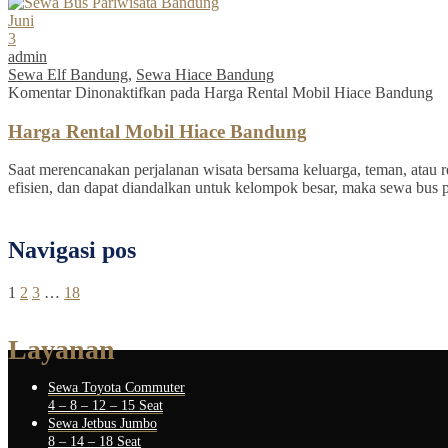
Juni
3
admin
Sewa Elf Bandung
,
Sewa Hiace Bandung
Komentar Dinonaktifkan
pada Harga Rental Mobil Hiace Bandung
Harga Rental Mobil Hiace Bandung
Saat merencanakan perjalanan wisata bersama keluarga, teman, atau re
efisien, dan dapat diandalkan untuk kelompok besar, maka sewa bus 
Navigasi pos
1
2
3
…
18
Layanan
Sewa Toyota Commuter
4 – 8 – 12 – 15 Seat
Sewa Jetbus Jumbo
8 – 14 – 18 Seat