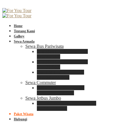
Home
Tentang Kami
Gallery
Sewa Armada
Sewa Bus Pariwisata
Bus Medium ADIPUTRO
25 – 29 Seat
Bus Medium ADIPUTRO
31 – 33 Seat
Big Bus 3+ ADIPUTRO
35 – 39 – 41 Seat
Sewa Commuter
Sewa Toyota Commuter
4 – 8 – 12 – 15 Seat
Sewa Jetbus Jumbo
Jetbus Jumbo 3+ ADIPUTRO
8 – 14 – 18 Seat
Paket Wisata
Hubungi