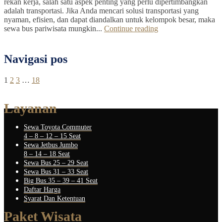
rekan kerja, salah satu aspek penting yang perlu dipertimbangkan
adalah transportasi. Jika Anda mencari solusi transportasi yang
nyaman, efisien, dan dapat diandalkan untuk kelompok besar, maka
sewa bus pariwisata mungkin...
Continue reading
Navigasi pos
1
2
3
…
18
Layanan
Sewa Toyota Commuter
4 – 8 – 12 – 15 Seat
Sewa Jetbus Jumbo
8 – 14 – 18 Seat
Sewa Bus 25 – 29 Seat
Sewa Bus 31 – 33 Seat
Big Bus 35 – 39 – 41 Seat
Daftar Harga
Syarat Dan Ketentuan
Paket Wisata