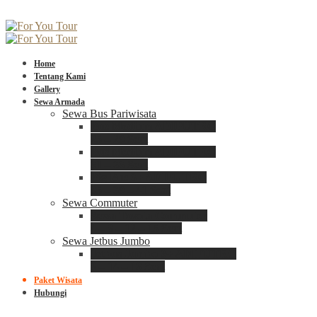
Home
Tentang Kami
Gallery
Sewa Armada
Sewa Bus Pariwisata
Bus Medium ADIPUTRO
25 – 29 Seat
Bus Medium ADIPUTRO
31 – 33 Seat
Big Bus 3+ ADIPUTRO
35 – 39 – 41 Seat
Sewa Commuter
Sewa Toyota Commuter
4 – 8 – 12 – 15 Seat
Sewa Jetbus Jumbo
Jetbus Jumbo 3+ ADIPUTRO
8 – 14 – 18 Seat
Paket Wisata
Hubungi