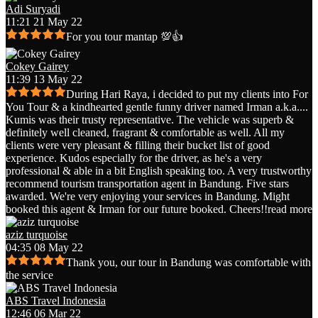
Adi Suryadi
11:21 21 May 22
For you tour mantap 💯👍
Cokey Gairey
11:39 13 May 22
During Hari Raya, i decided to put my clients into For
You Tour & a kindhearted gentle funny driver named Irman a.k.a.
...
Kumis was their trusty representative. The vehicle was superb &
definitely well cleaned, fragrant & comfortable as well. All my
clients were very pleasant & filling their bucket list of good
experience. Kudos especially for the driver, as he's a very
professional & able in a bit English speaking too. A very trustworthy
recommend tourism transportation agent in Bandung. Five stars
awarded. We're very enjoying your services in Bandung. Might
booked this agent & Irman for our future booked. Cheers!!
read more
aziz turquoise
04:35 08 May 22
Thank you, our tour in Bandung was comfortable with
the service
ABS Travel Indonesia
12:46 06 Mar 22