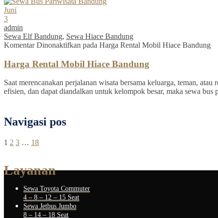
Juni
3
admin
Sewa Elf Bandung
,
Sewa Hiace Bandung
Komentar Dinonaktifkan
pada Harga Rental Mobil Hiace Bandung
Harga Rental Mobil Hiace Bandung
Saat merencanakan perjalanan wisata bersama keluarga, teman, atau re
efisien, dan dapat diandalkan untuk kelompok besar, maka sewa bus 
Navigasi pos
1
2
3
…
18
Layanan
Sewa Toyota Commuter
4 – 8 – 12 – 15 Seat
Sewa Jetbus Jumbo
8 – 14 – 18 Seat