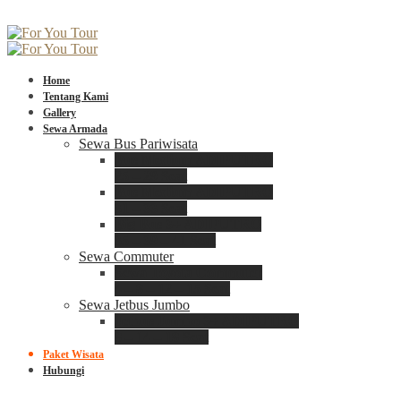
Home
Tentang Kami
Gallery
Sewa Armada
Sewa Bus Pariwisata
Bus Medium ADIPUTRO
25 – 29 Seat
Bus Medium ADIPUTRO
31 – 33 Seat
Big Bus 3+ ADIPUTRO
35 – 39 – 41 Seat
Sewa Commuter
Sewa Toyota Commuter
4 – 8 – 12 – 15 Seat
Sewa Jetbus Jumbo
Jetbus Jumbo 3+ ADIPUTRO
8 – 14 – 18 Seat
Paket Wisata
Hubungi