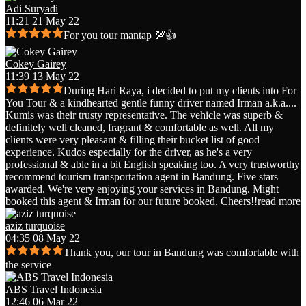
Adi Suryadi
11:21 21 May 22
For you tour mantap 💯👍
Cokey Gairey
11:39 13 May 22
During Hari Raya, i decided to put my clients into For
You Tour & a kindhearted gentle funny driver named Irman a.k.a.
...
Kumis was their trusty representative. The vehicle was superb &
definitely well cleaned, fragrant & comfortable as well. All my
clients were very pleasant & filling their bucket list of good
experience. Kudos especially for the driver, as he's a very
professional & able in a bit English speaking too. A very trustworthy
recommend tourism transportation agent in Bandung. Five stars
awarded. We're very enjoying your services in Bandung. Might
booked this agent & Irman for our future booked. Cheers!!
read more
aziz turquoise
04:35 08 May 22
Thank you, our tour in Bandung was comfortable with
the service
ABS Travel Indonesia
12:46 06 Mar 22