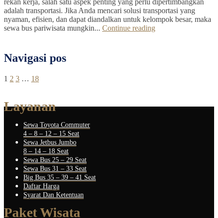
rekan kerja, salah satu aspek penting yang perlu dipertimbangkan
adalah transportasi. Jika Anda mencari solusi transportasi yang
nyaman, efisien, dan dapat diandalkan untuk kelompok besar, maka
sewa bus pariwisata mungkin...
Continue reading
Navigasi pos
1
2
3
…
18
Layanan
Sewa Toyota Commuter
4 – 8 – 12 – 15 Seat
Sewa Jetbus Jumbo
8 – 14 – 18 Seat
Sewa Bus 25 – 29 Seat
Sewa Bus 31 – 33 Seat
Big Bus 35 – 39 – 41 Seat
Daftar Harga
Syarat Dan Ketentuan
Paket Wisata