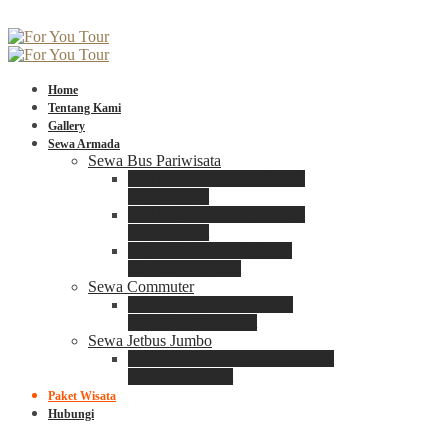
Home
Tentang Kami
Gallery
Sewa Armada
Sewa Bus Pariwisata
Bus Medium ADIPUTRO
25 – 29 Seat
Bus Medium ADIPUTRO
31 – 33 Seat
Big Bus 3+ ADIPUTRO
35 – 39 – 41 Seat
Sewa Commuter
Sewa Toyota Commuter
4 – 8 – 12 – 15 Seat
Sewa Jetbus Jumbo
Jetbus Jumbo 3+ ADIPUTRO
8 – 14 – 18 Seat
Paket Wisata
Hubungi