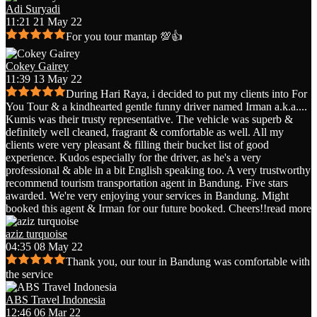
Adi Suryadi
11:21 21 May 22
For you tour mantap 💯👍
Cokey Gairey
11:39 13 May 22
During Hari Raya, i decided to put my clients into For
You Tour & a kindhearted gentle funny driver named Irman a.k.a.
...
Kumis was their trusty representative. The vehicle was superb &
definitely well cleaned, fragrant & comfortable as well. All my
clients were very pleasant & filling their bucket list of good
experience. Kudos especially for the driver, as he's a very
professional & able in a bit English speaking too. A very trustworthy
recommend tourism transportation agent in Bandung. Five stars
awarded. We're very enjoying your services in Bandung. Might
booked this agent & Irman for our future booked. Cheers!!
read more
aziz turquoise
04:35 08 May 22
Thank you, our tour in Bandung was comfortable with
the service
ABS Travel Indonesia
12:46 06 Mar 22