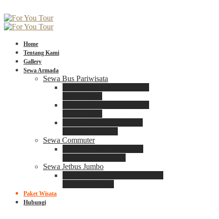
Home
Tentang Kami
Gallery
Sewa Armada
Sewa Bus Pariwisata
Bus Medium ADIPUTRO
25 – 29 Seat
Bus Medium ADIPUTRO
31 – 33 Seat
Big Bus 3+ ADIPUTRO
35 – 39 – 41 Seat
Sewa Commuter
Sewa Toyota Commuter
4 – 8 – 12 – 15 Seat
Sewa Jetbus Jumbo
Jetbus Jumbo 3+ ADIPUTRO
8 – 14 – 18 Seat
Paket Wisata
Hubungi