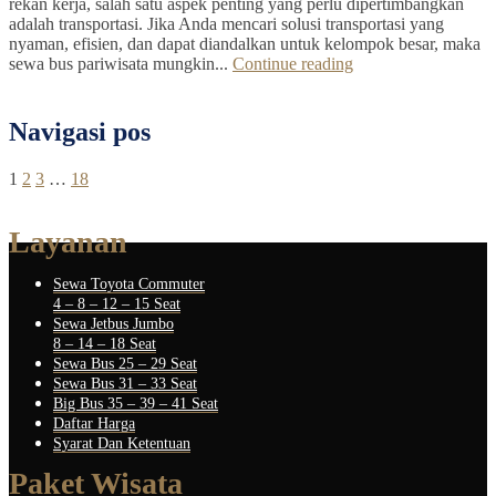
rekan kerja, salah satu aspek penting yang perlu dipertimbangkan
adalah transportasi. Jika Anda mencari solusi transportasi yang
nyaman, efisien, dan dapat diandalkan untuk kelompok besar, maka
sewa bus pariwisata mungkin...
Continue reading
Navigasi pos
1
2
3
…
18
Layanan
Sewa Toyota Commuter
4 – 8 – 12 – 15 Seat
Sewa Jetbus Jumbo
8 – 14 – 18 Seat
Sewa Bus 25 – 29 Seat
Sewa Bus 31 – 33 Seat
Big Bus 35 – 39 – 41 Seat
Daftar Harga
Syarat Dan Ketentuan
Paket Wisata