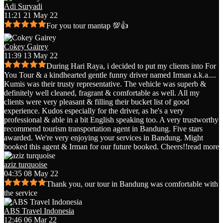
Adi Suryadi
11:21 21 May 22
For you tour mantap 💯👍
Cokey Gairey
11:39 13 May 22
During Hari Raya, i decided to put my clients into For
You Tour & a kindhearted gentle funny driver named Irman a.k.a.
...
Kumis was their trusty representative. The vehicle was superb &
definitely well cleaned, fragrant & comfortable as well. All my
clients were very pleasant & filling their bucket list of good
experience. Kudos especially for the driver, as he's a very
professional & able in a bit English speaking too. A very trustworthy
recommend tourism transportation agent in Bandung. Five stars
awarded. We're very enjoying your services in Bandung. Might
booked this agent & Irman for our future booked. Cheers!!
read more
aziz turquoise
04:35 08 May 22
Thank you, our tour in Bandung was comfortable with
the service
ABS Travel Indonesia
12:46 06 Mar 22