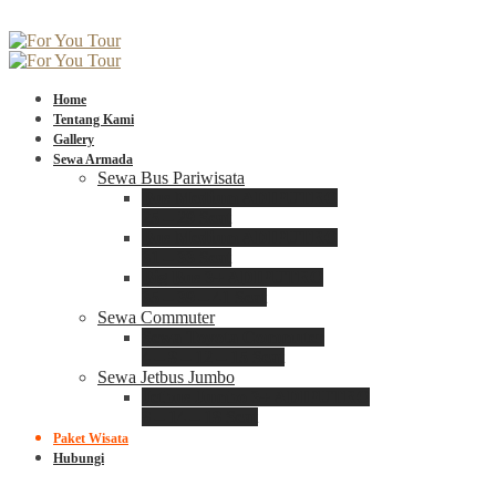
Home
Tentang Kami
Gallery
Sewa Armada
Sewa Bus Pariwisata
Bus Medium ADIPUTRO
25 – 29 Seat
Bus Medium ADIPUTRO
31 – 33 Seat
Big Bus 3+ ADIPUTRO
35 – 39 – 41 Seat
Sewa Commuter
Sewa Toyota Commuter
4 – 8 – 12 – 15 Seat
Sewa Jetbus Jumbo
Jetbus Jumbo 3+ ADIPUTRO
8 – 14 – 18 Seat
Paket Wisata
Hubungi