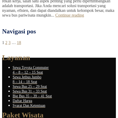
rekan kerja, salah satu aspek penting yang perlu dipertimbangkan
adalah transportasi. Jika Anda mencari solusi transportasi yang
nyaman, efisien, dan dapat diandalkan untuk kelompok besar, maka
sewa bus pariwisata mungkin...
Continue reading
Navigasi pos
1
2
3
…
18
Layanan
Sewa Toyota Commuter
4 – 8 – 12 – 15 Seat
Sewa Jetbus Jumbo
8 – 14 – 18 Seat
Sewa Bus 25 – 29 Seat
Sewa Bus 31 – 33 Seat
Big Bus 35 – 39 – 41 Seat
Daftar Harga
Syarat Dan Ketentuan
Paket Wisata