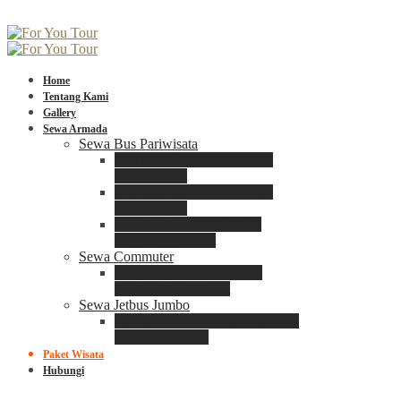
Home
Tentang Kami
Gallery
Sewa Armada
Sewa Bus Pariwisata
Bus Medium ADIPUTRO
25 – 29 Seat
Bus Medium ADIPUTRO
31 – 33 Seat
Big Bus 3+ ADIPUTRO
35 – 39 – 41 Seat
Sewa Commuter
Sewa Toyota Commuter
4 – 8 – 12 – 15 Seat
Sewa Jetbus Jumbo
Jetbus Jumbo 3+ ADIPUTRO
8 – 14 – 18 Seat
Paket Wisata
Hubungi