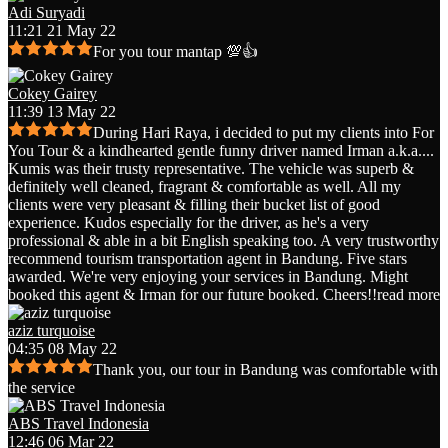
Adi Suryadi
11:21 21 May 22
For you tour mantap 💯👍
Cokey Gairey
11:39 13 May 22
During Hari Raya, i decided to put my clients into For
You Tour & a kindhearted gentle funny driver named Irman a.k.a.
...
Kumis was their trusty representative. The vehicle was superb &
definitely well cleaned, fragrant & comfortable as well. All my
clients were very pleasant & filling their bucket list of good
experience. Kudos especially for the driver, as he's a very
professional & able in a bit English speaking too. A very trustworthy
recommend tourism transportation agent in Bandung. Five stars
awarded. We're very enjoying your services in Bandung. Might
booked this agent & Irman for our future booked. Cheers!!
read more
aziz turquoise
04:35 08 May 22
Thank you, our tour in Bandung was comfortable with
the service
ABS Travel Indonesia
12:46 06 Mar 22