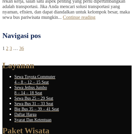
rekan kerja, salah satu aspek penting yang perlu dipertimbangkan
adalah transportasi. Jika Anda mencari solusi transportasi yang
nyaman, efisien, dan dapat diandalkan untuk kelompok besar, maka
sewa bus pariwisata mungkin...
Continue reading
Navigasi pos
1
2
3
…
36
Layanan
Sewa Toyota Commuter
4 – 8 – 12 – 15 Seat
Sewa Jetbus Jumbo
8 – 14 – 18 Seat
Sewa Bus 25 – 29 Seat
Sewa Bus 31 – 33 Seat
Big Bus 35 – 39 – 41 Seat
Daftar Harga
Syarat Dan Ketentuan
Paket Wisata