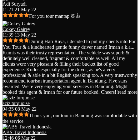
Adi Suryadi
11:21 21 May 22
For you tour mantap 💯👍
Cokey Gairey
11:39 13 May 22
During Hari Raya, i decided to put my clients into For
You Tour & a kindhearted gentle funny driver named Irman a.k.a.
...
Kumis was their trusty representative. The vehicle was superb &
definitely well cleaned, fragrant & comfortable as well. All my
clients were very pleasant & filling their bucket list of good
experience. Kudos especially for the driver, as he's a very
professional & able in a bit English speaking too. A very trustworthy
recommend tourism transportation agent in Bandung. Five stars
awarded. We're very enjoying your services in Bandung. Might
booked this agent & Irman for our future booked. Cheers!!
read more
aziz turquoise
04:35 08 May 22
Thank you, our tour in Bandung was comfortable with
the service
ABS Travel Indonesia
12:46 06 Mar 22