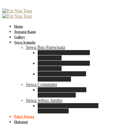
Home
Tentang Kami
Gallery
Sewa Armada
Sewa Bus Pariwisata
Bus Medium ADIPUTRO
25 – 29 Seat
Bus Medium ADIPUTRO
31 – 33 Seat
Big Bus 3+ ADIPUTRO
35 – 39 – 41 Seat
Sewa Commuter
Sewa Toyota Commuter
4 – 8 – 12 – 15 Seat
Sewa Jetbus Jumbo
Jetbus Jumbo 3+ ADIPUTRO
8 – 14 – 18 Seat
Paket Wisata
Hubungi