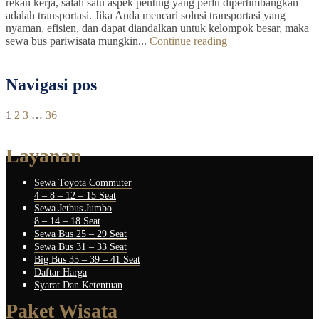
rekan kerja, salah satu aspek penting yang perlu dipertimbangkan
adalah transportasi. Jika Anda mencari solusi transportasi yang
nyaman, efisien, dan dapat diandalkan untuk kelompok besar, maka
sewa bus pariwisata mungkin...
Continue reading
Navigasi pos
1
2
3
…
36
Layanan
Sewa Toyota Commuter
4 – 8 – 12 – 15 Seat
Sewa Jetbus Jumbo
8 – 14 – 18 Seat
Sewa Bus 25 – 29 Seat
Sewa Bus 31 – 33 Seat
Big Bus 35 – 39 – 41 Seat
Daftar Harga
Syarat Dan Ketentuan
Paket Wisata