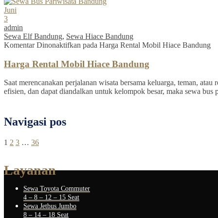
Juni
3
admin
Sewa Elf Bandung
,
Sewa Hiace Bandung
Komentar Dinonaktifkan
pada Harga Rental Mobil Hiace Bandung
Harga Rental Mobil Hiace Bandung
Saat merencanakan perjalanan wisata bersama keluarga, teman, atau re
efisien, dan dapat diandalkan untuk kelompok besar, maka sewa bus 
Navigasi pos
1
2
3
…
36
Layanan
Sewa Toyota Commuter
4 – 8 – 12 – 15 Seat
Sewa Jetbus Jumbo
8 – 14 – 18 Seat