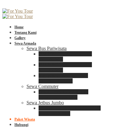
Home
Tentang Kami
Gallery
Sewa Armada
Sewa Bus Pariwisata
Bus Medium ADIPUTRO
25 – 29 Seat
Bus Medium ADIPUTRO
31 – 33 Seat
Big Bus 3+ ADIPUTRO
35 – 39 – 41 Seat
Sewa Commuter
Sewa Toyota Commuter
4 – 8 – 12 – 15 Seat
Sewa Jetbus Jumbo
Jetbus Jumbo 3+ ADIPUTRO
8 – 14 – 18 Seat
Paket Wisata
Hubungi