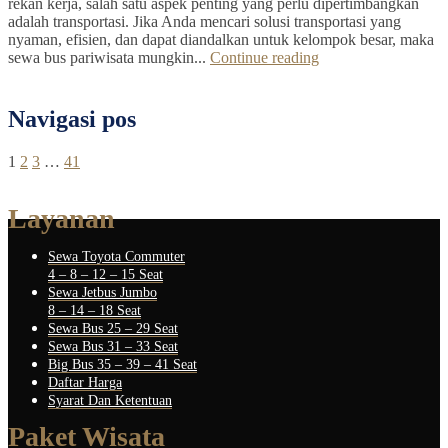
rekan kerja, salah satu aspek penting yang perlu dipertimbangkan
adalah transportasi. Jika Anda mencari solusi transportasi yang
nyaman, efisien, dan dapat diandalkan untuk kelompok besar, maka
sewa bus pariwisata mungkin...
Continue reading
Navigasi pos
1
2
3
…
41
Layanan
Sewa Toyota Commuter
4 – 8 – 12 – 15 Seat
Sewa Jetbus Jumbo
8 – 14 – 18 Seat
Sewa Bus 25 – 29 Seat
Sewa Bus 31 – 33 Seat
Big Bus 35 – 39 – 41 Seat
Daftar Harga
Syarat Dan Ketentuan
Paket Wisata