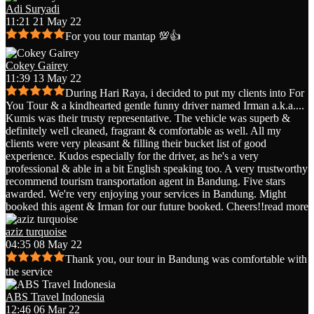
Adi Suryadi
11:21 21 May 22
For you tour mantap 💯👍
Cokey Gairey
11:39 13 May 22
During Hari Raya, i decided to put my clients into For
You Tour & a kindhearted gentle funny driver named Irman a.k.a.
...
Kumis was their trusty representative. The vehicle was superb &
definitely well cleaned, fragrant & comfortable as well. All my
clients were very pleasant & filling their bucket list of good
experience. Kudos especially for the driver, as he's a very
professional & able in a bit English speaking too. A very trustworthy
recommend tourism transportation agent in Bandung. Five stars
awarded. We're very enjoying your services in Bandung. Might
booked this agent & Irman for our future booked. Cheers!!
read more
aziz turquoise
04:35 08 May 22
Thank you, our tour in Bandung was comfortable with
the service
ABS Travel Indonesia
12:46 06 Mar 22