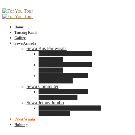
Home
Tentang Kami
Gallery
Sewa Armada
Sewa Bus Pariwisata
Bus Medium ADIPUTRO
25 – 29 Seat
Bus Medium ADIPUTRO
31 – 33 Seat
Big Bus 3+ ADIPUTRO
35 – 39 – 41 Seat
Sewa Commuter
Sewa Toyota Commuter
4 – 8 – 12 – 15 Seat
Sewa Jetbus Jumbo
Jetbus Jumbo 3+ ADIPUTRO
8 – 14 – 18 Seat
Paket Wisata
Hubungi