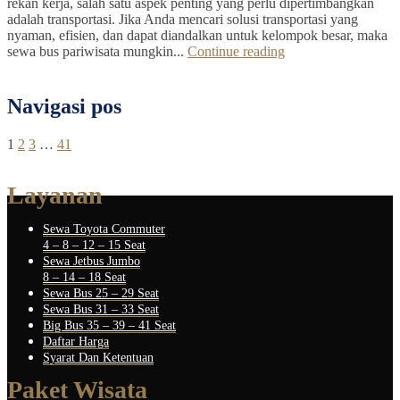
rekan kerja, salah satu aspek penting yang perlu dipertimbangkan
adalah transportasi. Jika Anda mencari solusi transportasi yang
nyaman, efisien, dan dapat diandalkan untuk kelompok besar, maka
sewa bus pariwisata mungkin...
Continue reading
Navigasi pos
1
2
3
…
41
Layanan
Sewa Toyota Commuter
4 – 8 – 12 – 15 Seat
Sewa Jetbus Jumbo
8 – 14 – 18 Seat
Sewa Bus 25 – 29 Seat
Sewa Bus 31 – 33 Seat
Big Bus 35 – 39 – 41 Seat
Daftar Harga
Syarat Dan Ketentuan
Paket Wisata