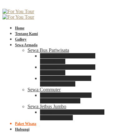
Home
Tentang Kami
Gallery
Sewa Armada
Sewa Bus Pariwisata
Bus Medium ADIPUTRO
25 – 29 Seat
Bus Medium ADIPUTRO
31 – 33 Seat
Big Bus 3+ ADIPUTRO
35 – 39 – 41 Seat
Sewa Commuter
Sewa Toyota Commuter
4 – 8 – 12 – 15 Seat
Sewa Jetbus Jumbo
Jetbus Jumbo 3+ ADIPUTRO
8 – 14 – 18 Seat
Paket Wisata
Hubungi