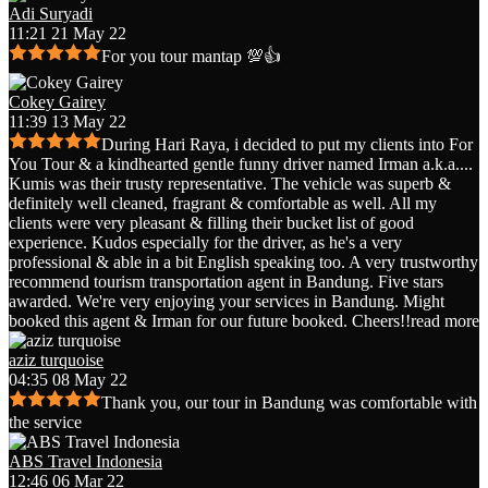
Adi Suryadi
11:21 21 May 22
For you tour mantap 💯👍
Cokey Gairey
11:39 13 May 22
During Hari Raya, i decided to put my clients into For
You Tour & a kindhearted gentle funny driver named Irman a.k.a.
...
Kumis was their trusty representative. The vehicle was superb &
definitely well cleaned, fragrant & comfortable as well. All my
clients were very pleasant & filling their bucket list of good
experience. Kudos especially for the driver, as he's a very
professional & able in a bit English speaking too. A very trustworthy
recommend tourism transportation agent in Bandung. Five stars
awarded. We're very enjoying your services in Bandung. Might
booked this agent & Irman for our future booked. Cheers!!
read more
aziz turquoise
04:35 08 May 22
Thank you, our tour in Bandung was comfortable with
the service
ABS Travel Indonesia
12:46 06 Mar 22