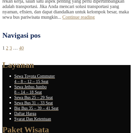
rekan kerja, salah satu aspek penting yang perlu dipertimbangkan
adalah transportasi. Jika Anda mencari solusi transportasi yang
nyaman, efisien, dan dapat diandalkan untuk kelompok besar, maka
sewa bus pariwisata mungkin...
Continue reading
Navigasi pos
1
2
3
…
40
Layanan
Sewa Toyota Commuter
4 – 8 – 12 – 15 Seat
Sewa Jetbus Jumbo
8 – 14 – 18 Seat
Sewa Bus 25 – 29 Seat
Sewa Bus 31 – 33 Seat
Big Bus 35 – 39 – 41 Seat
Daftar Harga
Syarat Dan Ketentuan
Paket Wisata