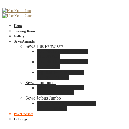
Home
Tentang Kami
Gallery
Sewa Armada
Sewa Bus Pariwisata
Bus Medium ADIPUTRO
25 – 29 Seat
Bus Medium ADIPUTRO
31 – 33 Seat
Big Bus 3+ ADIPUTRO
35 – 39 – 41 Seat
Sewa Commuter
Sewa Toyota Commuter
4 – 8 – 12 – 15 Seat
Sewa Jetbus Jumbo
Jetbus Jumbo 3+ ADIPUTRO
8 – 14 – 18 Seat
Paket Wisata
Hubungi