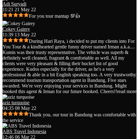
Adi Suryadi
11:21 21 May 22
For you tour mantap 💯👍
Cokey Gairey
11:39 13 May 22
During Hari Raya, i decided to put my clients into For
You Tour & a kindhearted gentle funny driver named Irman a.k.a.
...
Kumis was their trusty representative. The vehicle was superb &
definitely well cleaned, fragrant & comfortable as well. All my
clients were very pleasant & filling their bucket list of good
experience. Kudos especially for the driver, as he's a very
professional & able in a bit English speaking too. A very trustworthy
recommend tourism transportation agent in Bandung. Five stars
awarded. We're very enjoying your services in Bandung. Might
booked this agent & Irman for our future booked. Cheers!!
read more
aziz turquoise
04:35 08 May 22
Thank you, our tour in Bandung was comfortable with
the service
ABS Travel Indonesia
12:46 06 Mar 22