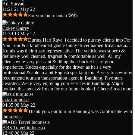
Adi Suryadi
11:21 21 May 22
For you tour mantap 💯👍
Cokey Gairey
11:39 13 May 22
During Hari Raya, i decided to put my clients into For
You Tour & a kindhearted gentle funny driver named Irman a.k.a.
...
Kumis was their trusty representative. The vehicle was superb &
definitely well cleaned, fragrant & comfortable as well. All my
clients were very pleasant & filling their bucket list of good
experience. Kudos especially for the driver, as he's a very
professional & able in a bit English speaking too. A very trustworthy
recommend tourism transportation agent in Bandung. Five stars
awarded. We're very enjoying your services in Bandung. Might
booked this agent & Irman for our future booked. Cheers!!
read more
aziz turquoise
04:35 08 May 22
Thank you, our tour in Bandung was comfortable with
the service
ABS Travel Indonesia
12:46 06 Mar 22