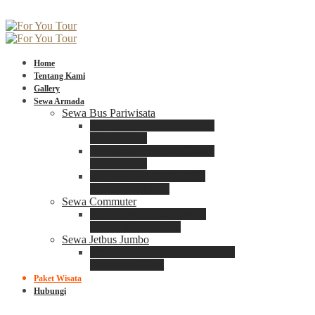
Home
Tentang Kami
Gallery
Sewa Armada
Sewa Bus Pariwisata
Bus Medium ADIPUTRO
25 – 29 Seat
Bus Medium ADIPUTRO
31 – 33 Seat
Big Bus 3+ ADIPUTRO
35 – 39 – 41 Seat
Sewa Commuter
Sewa Toyota Commuter
4 – 8 – 12 – 15 Seat
Sewa Jetbus Jumbo
Jetbus Jumbo 3+ ADIPUTRO
8 – 14 – 18 Seat
Paket Wisata
Hubungi