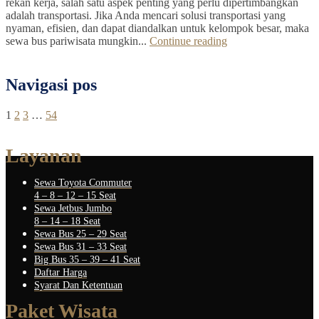
rekan kerja, salah satu aspek penting yang perlu dipertimbangkan
adalah transportasi. Jika Anda mencari solusi transportasi yang
nyaman, efisien, dan dapat diandalkan untuk kelompok besar, maka
sewa bus pariwisata mungkin...
Continue reading
Navigasi pos
1
2
3
…
54
Layanan
Sewa Toyota Commuter
4 – 8 – 12 – 15 Seat
Sewa Jetbus Jumbo
8 – 14 – 18 Seat
Sewa Bus 25 – 29 Seat
Sewa Bus 31 – 33 Seat
Big Bus 35 – 39 – 41 Seat
Daftar Harga
Syarat Dan Ketentuan
Paket Wisata