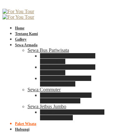
Home
Tentang Kami
Gallery
Sewa Armada
Sewa Bus Pariwisata
Bus Medium ADIPUTRO
25 – 29 Seat
Bus Medium ADIPUTRO
31 – 33 Seat
Big Bus 3+ ADIPUTRO
35 – 39 – 41 Seat
Sewa Commuter
Sewa Toyota Commuter
4 – 8 – 12 – 15 Seat
Sewa Jetbus Jumbo
Jetbus Jumbo 3+ ADIPUTRO
8 – 14 – 18 Seat
Paket Wisata
Hubungi