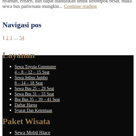
nyaman, efisien, dan dapat diandalkan untuk kelompok besar, maka
sewa bus pariwisata mungkin...
Continue reading
Navigasi pos
1
2
3
…
54
Layanan
Sewa Toyota Commuter
4 – 8 – 12 – 15 Seat
Sewa Jetbus Jumbo
8 – 14 – 18 Seat
Sewa Bus 25 – 29 Seat
Sewa Bus 31 – 33 Seat
Big Bus 35 – 39 – 41 Seat
Daftar Harga
Syarat Dan Ketentuan
Paket Wisata
Sewa Mobil Hiace