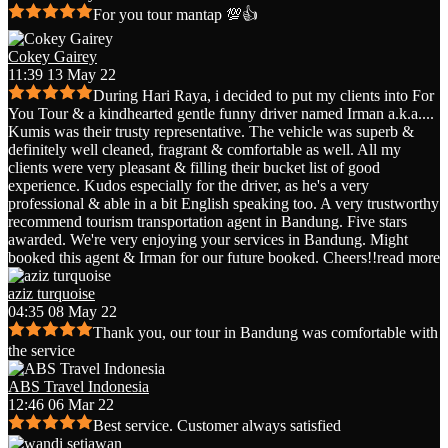
For you tour mantap 💯👍
Cokey Gairey
11:39 13 May 22
During Hari Raya, i decided to put my clients into For
You Tour & a kindhearted gentle funny driver named Irman a.k.a.
...
Kumis was their trusty representative. The vehicle was superb &
definitely well cleaned, fragrant & comfortable as well. All my
clients were very pleasant & filling their bucket list of good
experience. Kudos especially for the driver, as he's a very
professional & able in a bit English speaking too. A very trustworthy
recommend tourism transportation agent in Bandung. Five stars
awarded. We're very enjoying your services in Bandung. Might
booked this agent & Irman for our future booked. Cheers!!
read more
aziz turquoise
04:35 08 May 22
Thank you, our tour in Bandung was comfortable with
the service
ABS Travel Indonesia
12:46 06 Mar 22
Best service. Customer always satisfied