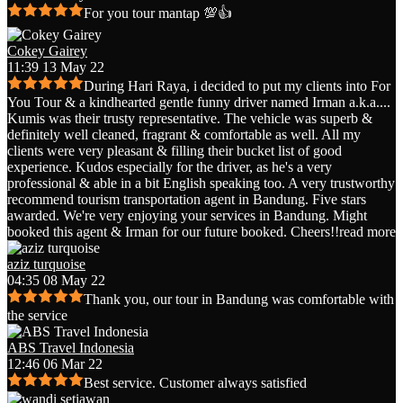
For you tour mantap 💯👍
Cokey Gairey
11:39 13 May 22
During Hari Raya, i decided to put my clients into For
You Tour & a kindhearted gentle funny driver named Irman a.k.a.
...
Kumis was their trusty representative. The vehicle was superb &
definitely well cleaned, fragrant & comfortable as well. All my
clients were very pleasant & filling their bucket list of good
experience. Kudos especially for the driver, as he's a very
professional & able in a bit English speaking too. A very trustworthy
recommend tourism transportation agent in Bandung. Five stars
awarded. We're very enjoying your services in Bandung. Might
booked this agent & Irman for our future booked. Cheers!!
read more
aziz turquoise
04:35 08 May 22
Thank you, our tour in Bandung was comfortable with
the service
ABS Travel Indonesia
12:46 06 Mar 22
Best service. Customer always satisfied