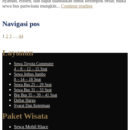
nyaman, efisien, dan dapat diandalkan untuk kelompok besar, maka
sewa bus pariwisata mungkin...
Continue reading
Navigasi pos
1
2
3
…
44
Layanan
Sewa Toyota Commuter
4 – 8 – 12 – 15 Seat
Sewa Jetbus Jumbo
8 – 14 – 18 Seat
Sewa Bus 25 – 29 Seat
Sewa Bus 31 – 33 Seat
Big Bus 35 – 39 – 41 Seat
Daftar Harga
Syarat Dan Ketentuan
Paket Wisata
Sewa Mobil Hiace