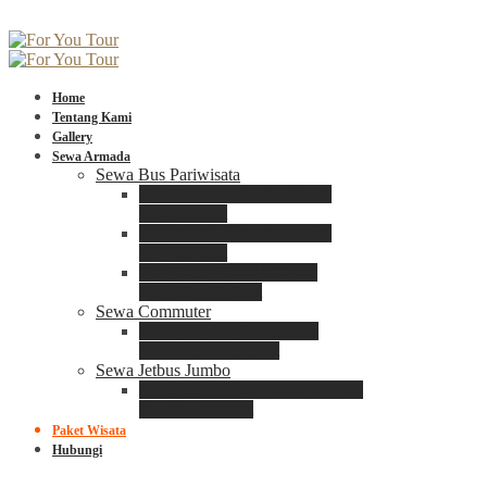
Home
Tentang Kami
Gallery
Sewa Armada
Sewa Bus Pariwisata
Bus Medium ADIPUTRO
25 – 29 Seat
Bus Medium ADIPUTRO
31 – 33 Seat
Big Bus 3+ ADIPUTRO
35 – 39 – 41 Seat
Sewa Commuter
Sewa Toyota Commuter
4 – 8 – 12 – 15 Seat
Sewa Jetbus Jumbo
Jetbus Jumbo 3+ ADIPUTRO
8 – 14 – 18 Seat
Paket Wisata
Hubungi