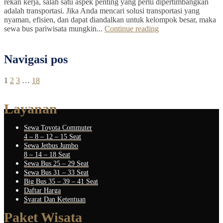
rekan kerja, salah satu aspek penting yang perlu dipertimbangkan
adalah transportasi. Jika Anda mencari solusi transportasi yang
nyaman, efisien, dan dapat diandalkan untuk kelompok besar, maka
sewa bus pariwisata mungkin...
Continue reading
Navigasi pos
1
2
3
…
18
Layanan
Sewa Toyota Commuter
4 – 8 – 12 – 15 Seat
Sewa Jetbus Jumbo
8 – 14 – 18 Seat
Sewa Bus 25 – 29 Seat
Sewa Bus 31 – 33 Seat
Big Bus 35 – 39 – 41 Seat
Daftar Harga
Syarat Dan Ketentuan
Paket Wisata