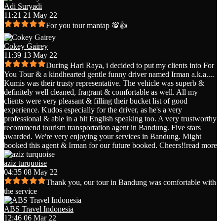
Adi Suryadi
11:21 21 May 22
For you tour mantap 💯👍
Cokey Gairey
11:39 13 May 22
During Hari Raya, i decided to put my clients into For
You Tour & a kindhearted gentle funny driver named Irman a.k.a.
...
Kumis was their trusty representative. The vehicle was superb &
definitely well cleaned, fragrant & comfortable as well. All my
clients were very pleasant & filling their bucket list of good
experience. Kudos especially for the driver, as he's a very
professional & able in a bit English speaking too. A very trustworthy
recommend tourism transportation agent in Bandung. Five stars
awarded. We're very enjoying your services in Bandung. Might
booked this agent & Irman for our future booked. Cheers!!
read more
aziz turquoise
04:35 08 May 22
Thank you, our tour in Bandung was comfortable with
the service
ABS Travel Indonesia
12:46 06 Mar 22