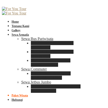
Home
Tentang Kami
Gallery
Sewa Armada
Sewa Bus Pariwisata
Bus Medium ADIPUTRO
25 – 29 Seat
Bus Medium ADIPUTRO
31 – 33 Seat
Big Bus 3+ ADIPUTRO
35 – 39 – 41 Seat
Sewa Commuter
Sewa Toyota Commuter
4 – 8 – 12 – 15 Seat
Sewa Jetbus Jumbo
Jetbus Jumbo 3+ ADIPUTRO
8 – 14 – 18 Seat
Paket Wisata
Hubungi