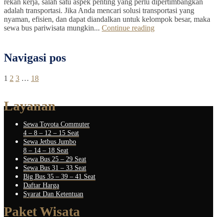
rekan kerja, salah satu aspek penting yang perlu dipertimbangkan
adalah transportasi. Jika Anda mencari solusi transportasi yang
nyaman, efisien, dan dapat diandalkan untuk kelompok besar, maka
sewa bus pariwisata mungkin...
Continue reading
Navigasi pos
1
2
3
…
18
Layanan
Sewa Toyota Commuter
4 – 8 – 12 – 15 Seat
Sewa Jetbus Jumbo
8 – 14 – 18 Seat
Sewa Bus 25 – 29 Seat
Sewa Bus 31 – 33 Seat
Big Bus 35 – 39 – 41 Seat
Daftar Harga
Syarat Dan Ketentuan
Paket Wisata