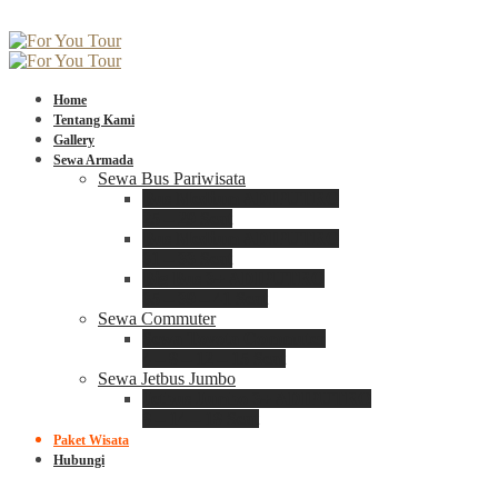
Home
Tentang Kami
Gallery
Sewa Armada
Sewa Bus Pariwisata
Bus Medium ADIPUTRO
25 – 29 Seat
Bus Medium ADIPUTRO
31 – 33 Seat
Big Bus 3+ ADIPUTRO
35 – 39 – 41 Seat
Sewa Commuter
Sewa Toyota Commuter
4 – 8 – 12 – 15 Seat
Sewa Jetbus Jumbo
Jetbus Jumbo 3+ ADIPUTRO
8 – 14 – 18 Seat
Paket Wisata
Hubungi