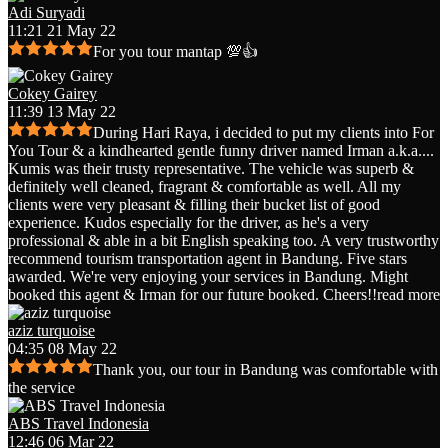
Adi Suryadi
11:21 21 May 22
For you tour mantap 💯👍
Cokey Gairey
11:39 13 May 22
During Hari Raya, i decided to put my clients into For
You Tour & a kindhearted gentle funny driver named Irman a.k.a.
...
Kumis was their trusty representative. The vehicle was superb &
definitely well cleaned, fragrant & comfortable as well. All my
clients were very pleasant & filling their bucket list of good
experience. Kudos especially for the driver, as he's a very
professional & able in a bit English speaking too. A very trustworthy
recommend tourism transportation agent in Bandung. Five stars
awarded. We're very enjoying your services in Bandung. Might
booked this agent & Irman for our future booked. Cheers!!
read more
aziz turquoise
04:35 08 May 22
Thank you, our tour in Bandung was comfortable with
the service
ABS Travel Indonesia
12:46 06 Mar 22