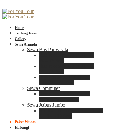
Home
Tentang Kami
Gallery
Sewa Armada
Sewa Bus Pariwisata
Bus Medium ADIPUTRO
25 – 29 Seat
Bus Medium ADIPUTRO
31 – 33 Seat
Big Bus 3+ ADIPUTRO
35 – 39 – 41 Seat
Sewa Commuter
Sewa Toyota Commuter
4 – 8 – 12 – 15 Seat
Sewa Jetbus Jumbo
Jetbus Jumbo 3+ ADIPUTRO
8 – 14 – 18 Seat
Paket Wisata
Hubungi