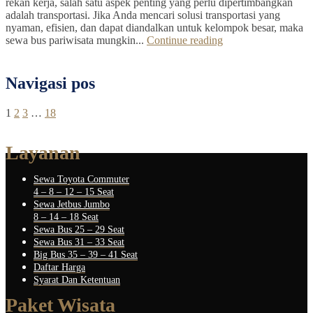
rekan kerja, salah satu aspek penting yang perlu dipertimbangkan
adalah transportasi. Jika Anda mencari solusi transportasi yang
nyaman, efisien, dan dapat diandalkan untuk kelompok besar, maka
sewa bus pariwisata mungkin...
Continue reading
Navigasi pos
1
2
3
…
18
Layanan
Sewa Toyota Commuter
4 – 8 – 12 – 15 Seat
Sewa Jetbus Jumbo
8 – 14 – 18 Seat
Sewa Bus 25 – 29 Seat
Sewa Bus 31 – 33 Seat
Big Bus 35 – 39 – 41 Seat
Daftar Harga
Syarat Dan Ketentuan
Paket Wisata