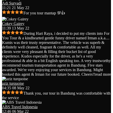
Adi Suryadi
11:21 21 May 22
For you tour mantap 💯👍
Cokey Gairey
11:39 13 May 22
During Hari Raya, i decided to put my clients into For
You Tour & a kindhearted gentle funny driver named Irman a.k.a.
...
Kumis was their trusty representative. The vehicle was superb &
definitely well cleaned, fragrant & comfortable as well. All my
clients were very pleasant & filling their bucket list of good
experience. Kudos especially for the driver, as he's a very
professional & able in a bit English speaking too. A very trustworthy
recommend tourism transportation agent in Bandung. Five stars
awarded. We're very enjoying your services in Bandung. Might
booked this agent & Irman for our future booked. Cheers!!
read more
aziz turquoise
04:35 08 May 22
Thank you, our tour in Bandung was comfortable with
the service
ABS Travel Indonesia
12:46 06 Mar 22