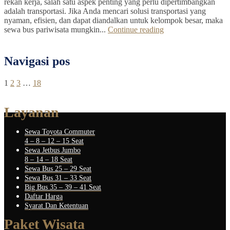
rekan kerja, salah satu aspek penting yang perlu dipertimbangkan
adalah transportasi. Jika Anda mencari solusi transportasi yang
nyaman, efisien, dan dapat diandalkan untuk kelompok besar, maka
sewa bus pariwisata mungkin...
Continue reading
Navigasi pos
1
2
3
…
18
Layanan
Sewa Toyota Commuter
4 – 8 – 12 – 15 Seat
Sewa Jetbus Jumbo
8 – 14 – 18 Seat
Sewa Bus 25 – 29 Seat
Sewa Bus 31 – 33 Seat
Big Bus 35 – 39 – 41 Seat
Daftar Harga
Syarat Dan Ketentuan
Paket Wisata