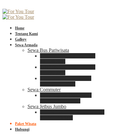
Home
Tentang Kami
Gallery
Sewa Armada
Sewa Bus Pariwisata
Bus Medium ADIPUTRO
25 – 29 Seat
Bus Medium ADIPUTRO
31 – 33 Seat
Big Bus 3+ ADIPUTRO
35 – 39 – 41 Seat
Sewa Commuter
Sewa Toyota Commuter
4 – 8 – 12 – 15 Seat
Sewa Jetbus Jumbo
Jetbus Jumbo 3+ ADIPUTRO
8 – 14 – 18 Seat
Paket Wisata
Hubungi