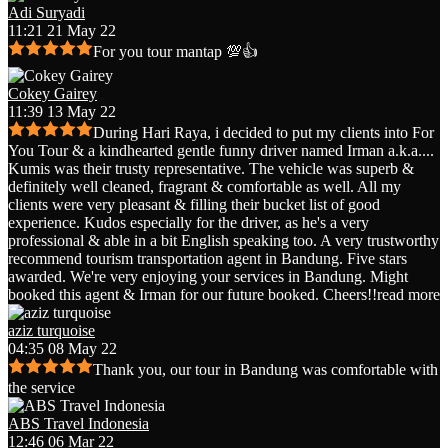
Adi Suryadi
11:21 21 May 22
For you tour mantap 💯👍
Cokey Gairey
11:39 13 May 22
During Hari Raya, i decided to put my clients into For
You Tour & a kindhearted gentle funny driver named Irman a.k.a.
...
Kumis was their trusty representative. The vehicle was superb &
definitely well cleaned, fragrant & comfortable as well. All my
clients were very pleasant & filling their bucket list of good
experience. Kudos especially for the driver, as he's a very
professional & able in a bit English speaking too. A very trustworthy
recommend tourism transportation agent in Bandung. Five stars
awarded. We're very enjoying your services in Bandung. Might
booked this agent & Irman for our future booked. Cheers!!
read more
aziz turquoise
04:35 08 May 22
Thank you, our tour in Bandung was comfortable with
the service
ABS Travel Indonesia
12:46 06 Mar 22