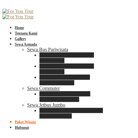
Home
Tentang Kami
Gallery
Sewa Armada
Sewa Bus Pariwisata
Bus Medium ADIPUTRO
25 – 29 Seat
Bus Medium ADIPUTRO
31 – 33 Seat
Big Bus 3+ ADIPUTRO
35 – 39 – 41 Seat
Sewa Commuter
Sewa Toyota Commuter
4 – 8 – 12 – 15 Seat
Sewa Jetbus Jumbo
Jetbus Jumbo 3+ ADIPUTRO
8 – 14 – 18 Seat
Paket Wisata
Hubungi