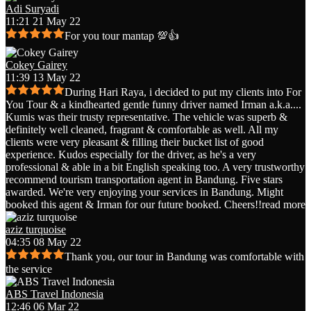
Adi Suryadi
11:21 21 May 22
For you tour mantap 💯👍
Cokey Gairey
11:39 13 May 22
During Hari Raya, i decided to put my clients into For
You Tour & a kindhearted gentle funny driver named Irman a.k.a.
...
Kumis was their trusty representative. The vehicle was superb &
definitely well cleaned, fragrant & comfortable as well. All my
clients were very pleasant & filling their bucket list of good
experience. Kudos especially for the driver, as he's a very
professional & able in a bit English speaking too. A very trustworthy
recommend tourism transportation agent in Bandung. Five stars
awarded. We're very enjoying your services in Bandung. Might
booked this agent & Irman for our future booked. Cheers!!
read more
aziz turquoise
04:35 08 May 22
Thank you, our tour in Bandung was comfortable with
the service
ABS Travel Indonesia
12:46 06 Mar 22