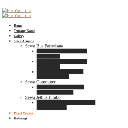
Home
Tentang Kami
Gallery
Sewa Armada
Sewa Bus Pariwisata
Bus Medium ADIPUTRO
25 – 29 Seat
Bus Medium ADIPUTRO
31 – 33 Seat
Big Bus 3+ ADIPUTRO
35 – 39 – 41 Seat
Sewa Commuter
Sewa Toyota Commuter
4 – 8 – 12 – 15 Seat
Sewa Jetbus Jumbo
Jetbus Jumbo 3+ ADIPUTRO
8 – 14 – 18 Seat
Paket Wisata
Hubungi