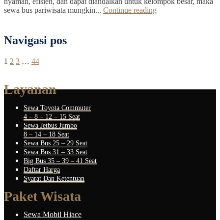
nyaman, efisien, dan dapat diandalkan untuk kelompok besar, maka
sewa bus pariwisata mungkin...
Continue reading
Navigasi pos
1
2
3
…
44
Layanan
Sewa Toyota Commuter
4 – 8 – 12 – 15 Seat
Sewa Jetbus Jumbo
8 – 14 – 18 Seat
Sewa Bus 25 – 29 Seat
Sewa Bus 31 – 33 Seat
Big Bus 35 – 39 – 41 Seat
Daftar Harga
Syarat Dan Ketentuan
Paket Wisata
Sewa Mobil Hiace