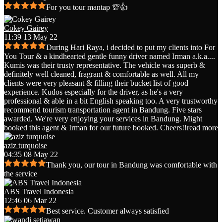
For you tour mantap 💯👍
Cokey Gairey
11:39 13 May 22
During Hari Raya, i decided to put my clients into For
You Tour & a kindhearted gentle funny driver named Irman a.k.a.
...
Kumis was their trusty representative. The vehicle was superb &
definitely well cleaned, fragrant & comfortable as well. All my
clients were very pleasant & filling their bucket list of good
experience. Kudos especially for the driver, as he's a very
professional & able in a bit English speaking too. A very trustworthy
recommend tourism transportation agent in Bandung. Five stars
awarded. We're very enjoying your services in Bandung. Might
booked this agent & Irman for our future booked. Cheers!!
read more
aziz turquoise
04:35 08 May 22
Thank you, our tour in Bandung was comfortable with
the service
ABS Travel Indonesia
12:46 06 Mar 22
Best service. Customer always satisfied