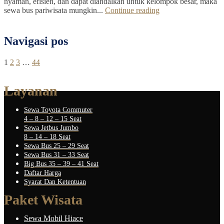
nyaman, efisien, dan dapat diandalkan untuk kelompok besar, maka
sewa bus pariwisata mungkin...
Continue reading
Navigasi pos
1
2
3
…
44
Layanan
Sewa Toyota Commuter
4 – 8 – 12 – 15 Seat
Sewa Jetbus Jumbo
8 – 14 – 18 Seat
Sewa Bus 25 – 29 Seat
Sewa Bus 31 – 33 Seat
Big Bus 35 – 39 – 41 Seat
Daftar Harga
Syarat Dan Ketentuan
Paket Wisata
Sewa Mobil Hiace