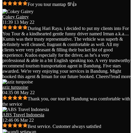
For you tour mantap 💯👍
Cokey Gairey
11:39 13 May 22
During Hari Raya, i decided to put my clients into For
You Tour & a kindhearted gentle funny driver named Irman a.k.a.
...
Kumis was their trusty representative. The vehicle was superb &
definitely well cleaned, fragrant & comfortable as well. All my
clients were very pleasant & filling their bucket list of good
experience. Kudos especially for the driver, as he's a very
professional & able in a bit English speaking too. A very trustworthy
recommend tourism transportation agent in Bandung. Five stars
awarded. We're very enjoying your services in Bandung. Might
booked this agent & Irman for our future booked. Cheers!!
read more
aziz turquoise
04:35 08 May 22
Thank you, our tour in Bandung was comfortable with
the service
ABS Travel Indonesia
12:46 06 Mar 22
Best service. Customer always satisfied