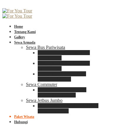
Home
Tentang Kami
Gallery
Sewa Armada
Sewa Bus Pariwisata
Bus Medium ADIPUTRO
25 – 29 Seat
Bus Medium ADIPUTRO
31 – 33 Seat
Big Bus 3+ ADIPUTRO
35 – 39 – 41 Seat
Sewa Commuter
Sewa Toyota Commuter
4 – 8 – 12 – 15 Seat
Sewa Jetbus Jumbo
Jetbus Jumbo 3+ ADIPUTRO
8 – 14 – 18 Seat
Paket Wisata
Hubungi