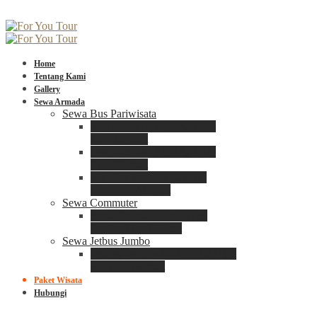
Home
Tentang Kami
Gallery
Sewa Armada
Sewa Bus Pariwisata
Bus Medium ADIPUTRO
25 – 29 Seat
Bus Medium ADIPUTRO
31 – 33 Seat
Big Bus 3+ ADIPUTRO
35 – 39 – 41 Seat
Sewa Commuter
Sewa Toyota Commuter
4 – 8 – 12 – 15 Seat
Sewa Jetbus Jumbo
Jetbus Jumbo 3+ ADIPUTRO
8 – 14 – 18 Seat
Paket Wisata
Hubungi