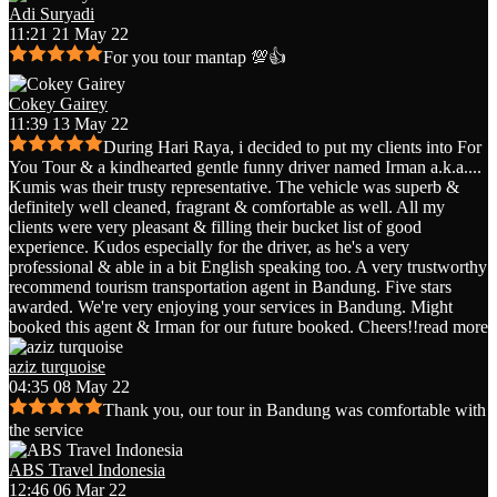
Adi Suryadi
11:21 21 May 22
For you tour mantap 💯👍
Cokey Gairey
11:39 13 May 22
During Hari Raya, i decided to put my clients into For
You Tour & a kindhearted gentle funny driver named Irman a.k.a.
...
Kumis was their trusty representative. The vehicle was superb &
definitely well cleaned, fragrant & comfortable as well. All my
clients were very pleasant & filling their bucket list of good
experience. Kudos especially for the driver, as he's a very
professional & able in a bit English speaking too. A very trustworthy
recommend tourism transportation agent in Bandung. Five stars
awarded. We're very enjoying your services in Bandung. Might
booked this agent & Irman for our future booked. Cheers!!
read more
aziz turquoise
04:35 08 May 22
Thank you, our tour in Bandung was comfortable with
the service
ABS Travel Indonesia
12:46 06 Mar 22