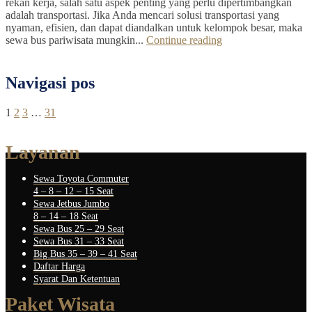
rekan kerja, salah satu aspek penting yang perlu dipertimbangkan
adalah transportasi. Jika Anda mencari solusi transportasi yang
nyaman, efisien, dan dapat diandalkan untuk kelompok besar, maka
sewa bus pariwisata mungkin...
Continue reading
Navigasi pos
1
2
3
…
31
Layanan
Sewa Toyota Commuter
4 – 8 – 12 – 15 Seat
Sewa Jetbus Jumbo
8 – 14 – 18 Seat
Sewa Bus 25 – 29 Seat
Sewa Bus 31 – 33 Seat
Big Bus 35 – 39 – 41 Seat
Daftar Harga
Syarat Dan Ketentuan
Paket Wisata