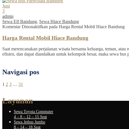
Juni
3
admin
Sewa Elf Bandung
,
Sewa Hiace Bandung
Komentar Dinonaktifkan
pada Harga Rental Mobil Hiace Bandung
Harga Rental Mobil Hiace Bandung
Saat merencanakan perjalanan wisata bersama keluarga, teman, atau re
efisien, dan dapat diandalkan untuk kelompok besar, maka sewa bus 
Navigasi pos
1
2
3
…
31
Layanan
Sewa Toyota Commuter
4 – 8 – 12 – 15 Seat
Sewa Jetbus Jumbo
8 – 14 – 18 Seat