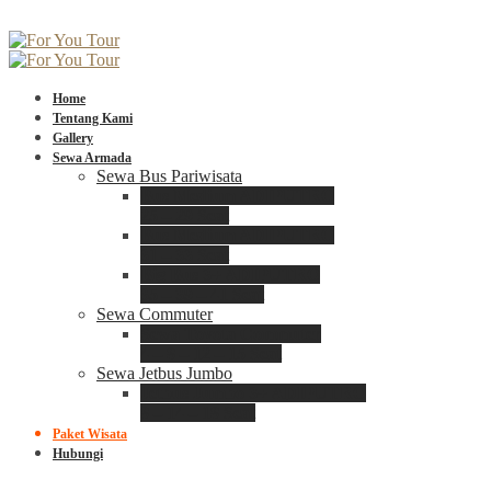
Home
Tentang Kami
Gallery
Sewa Armada
Sewa Bus Pariwisata
Bus Medium ADIPUTRO
25 – 29 Seat
Bus Medium ADIPUTRO
31 – 33 Seat
Big Bus 3+ ADIPUTRO
35 – 39 – 41 Seat
Sewa Commuter
Sewa Toyota Commuter
4 – 8 – 12 – 15 Seat
Sewa Jetbus Jumbo
Jetbus Jumbo 3+ ADIPUTRO
8 – 14 – 18 Seat
Paket Wisata
Hubungi