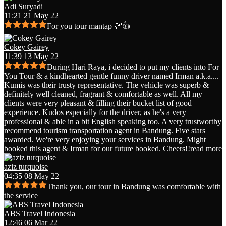
Adi Suryadi
11:21 21 May 22
For you tour mantap 💯👍
Cokey Gairey
11:39 13 May 22
During Hari Raya, i decided to put my clients into For
You Tour & a kindhearted gentle funny driver named Irman a.k.a.
...
Kumis was their trusty representative. The vehicle was superb &
definitely well cleaned, fragrant & comfortable as well. All my
clients were very pleasant & filling their bucket list of good
experience. Kudos especially for the driver, as he's a very
professional & able in a bit English speaking too. A very trustworthy
recommend tourism transportation agent in Bandung. Five stars
awarded. We're very enjoying your services in Bandung. Might
booked this agent & Irman for our future booked. Cheers!!
read more
aziz turquoise
04:35 08 May 22
Thank you, our tour in Bandung was comfortable with
the service
ABS Travel Indonesia
12:46 06 Mar 22