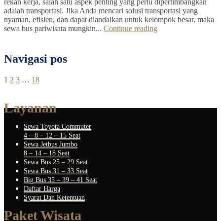
rekan kerja, salah satu aspek penting yang perlu dipertimbangkan
adalah transportasi. Jika Anda mencari solusi transportasi yang
nyaman, efisien, dan dapat diandalkan untuk kelompok besar, maka
sewa bus pariwisata mungkin...
Continue reading
Navigasi pos
1
2
3
…
18
Layanan
Sewa Toyota Commuter
4 – 8 – 12 – 15 Seat
Sewa Jetbus Jumbo
8 – 14 – 18 Seat
Sewa Bus 25 – 29 Seat
Sewa Bus 31 – 33 Seat
Big Bus 35 – 39 – 41 Seat
Daftar Harga
Syarat Dan Ketentuan
Paket Wisata