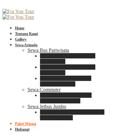
Home
Tentang Kami
Gallery
Sewa Armada
Sewa Bus Pariwisata
Bus Medium ADIPUTRO
25 – 29 Seat
Bus Medium ADIPUTRO
31 – 33 Seat
Big Bus 3+ ADIPUTRO
35 – 39 – 41 Seat
Sewa Commuter
Sewa Toyota Commuter
4 – 8 – 12 – 15 Seat
Sewa Jetbus Jumbo
Jetbus Jumbo 3+ ADIPUTRO
8 – 14 – 18 Seat
Paket Wisata
Hubungi