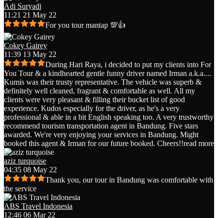
Adi Suryadi
11:21 21 May 22
For you tour mantap 💯👍
Cokey Gairey
11:39 13 May 22
During Hari Raya, i decided to put my clients into For
You Tour & a kindhearted gentle funny driver named Irman a.k.a.
...
Kumis was their trusty representative. The vehicle was superb &
definitely well cleaned, fragrant & comfortable as well. All my
clients were very pleasant & filling their bucket list of good
experience. Kudos especially for the driver, as he's a very
professional & able in a bit English speaking too. A very trustworthy
recommend tourism transportation agent in Bandung. Five stars
awarded. We're very enjoying your services in Bandung. Might
booked this agent & Irman for our future booked. Cheers!!
read more
aziz turquoise
04:35 08 May 22
Thank you, our tour in Bandung was comfortable with
the service
ABS Travel Indonesia
12:46 06 Mar 22