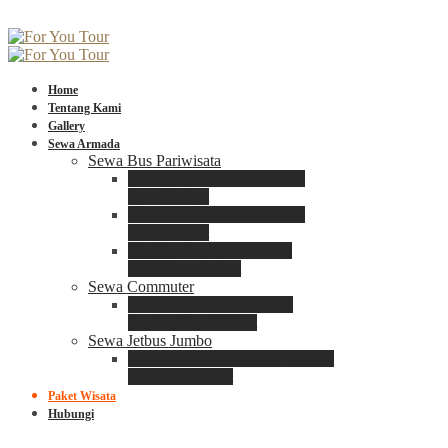
Home
Tentang Kami
Gallery
Sewa Armada
Sewa Bus Pariwisata
Bus Medium ADIPUTRO
25 – 29 Seat
Bus Medium ADIPUTRO
31 – 33 Seat
Big Bus 3+ ADIPUTRO
35 – 39 – 41 Seat
Sewa Commuter
Sewa Toyota Commuter
4 – 8 – 12 – 15 Seat
Sewa Jetbus Jumbo
Jetbus Jumbo 3+ ADIPUTRO
8 – 14 – 18 Seat
Paket Wisata
Hubungi