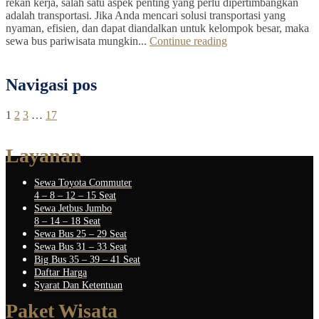
rekan kerja, salah satu aspek penting yang perlu dipertimbangkan
adalah transportasi. Jika Anda mencari solusi transportasi yang
nyaman, efisien, dan dapat diandalkan untuk kelompok besar, maka
sewa bus pariwisata mungkin...
Continue reading
Navigasi pos
1
2
3
…
17
Layanan
Sewa Toyota Commuter
4 – 8 – 12 – 15 Seat
Sewa Jetbus Jumbo
8 – 14 – 18 Seat
Sewa Bus 25 – 29 Seat
Sewa Bus 31 – 33 Seat
Big Bus 35 – 39 – 41 Seat
Daftar Harga
Syarat Dan Ketentuan
Paket Wisata