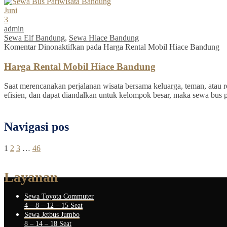
Juni
3
admin
Sewa Elf Bandung
,
Sewa Hiace Bandung
Komentar Dinonaktifkan
pada Harga Rental Mobil Hiace Bandung
Harga Rental Mobil Hiace Bandung
Saat merencanakan perjalanan wisata bersama keluarga, teman, atau re
efisien, dan dapat diandalkan untuk kelompok besar, maka sewa bus 
Navigasi pos
1
2
3
…
46
Layanan
Sewa Toyota Commuter
4 – 8 – 12 – 15 Seat
Sewa Jetbus Jumbo
8 – 14 – 18 Seat