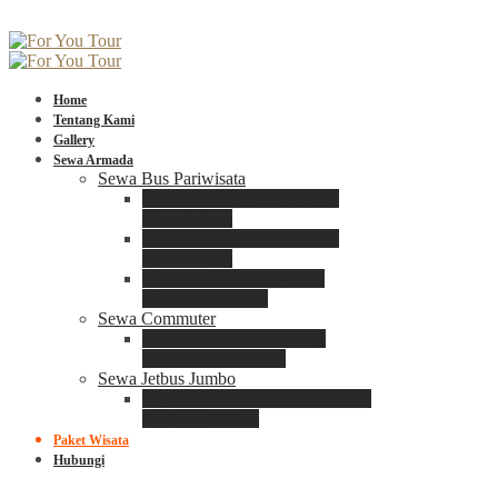
Home
Tentang Kami
Gallery
Sewa Armada
Sewa Bus Pariwisata
Bus Medium ADIPUTRO
25 – 29 Seat
Bus Medium ADIPUTRO
31 – 33 Seat
Big Bus 3+ ADIPUTRO
35 – 39 – 41 Seat
Sewa Commuter
Sewa Toyota Commuter
4 – 8 – 12 – 15 Seat
Sewa Jetbus Jumbo
Jetbus Jumbo 3+ ADIPUTRO
8 – 14 – 18 Seat
Paket Wisata
Hubungi