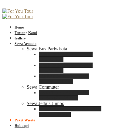
Home
Tentang Kami
Gallery
Sewa Armada
Sewa Bus Pariwisata
Bus Medium ADIPUTRO
25 – 29 Seat
Bus Medium ADIPUTRO
31 – 33 Seat
Big Bus 3+ ADIPUTRO
35 – 39 – 41 Seat
Sewa Commuter
Sewa Toyota Commuter
4 – 8 – 12 – 15 Seat
Sewa Jetbus Jumbo
Jetbus Jumbo 3+ ADIPUTRO
8 – 14 – 18 Seat
Paket Wisata
Hubungi