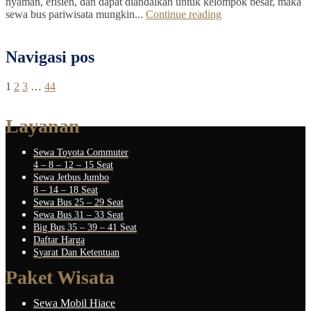
nyaman, efisien, dan dapat diandalkan untuk kelompok besar, maka
sewa bus pariwisata mungkin...
Continue reading
Navigasi pos
1
2
3
…
44
Layanan
Sewa Toyota Commuter
4 – 8 – 12 – 15 Seat
Sewa Jetbus Jumbo
8 – 14 – 18 Seat
Sewa Bus 25 – 29 Seat
Sewa Bus 31 – 33 Seat
Big Bus 35 – 39 – 41 Seat
Daftar Harga
Syarat Dan Ketentuan
Paket Wisata
Sewa Mobil Hiace