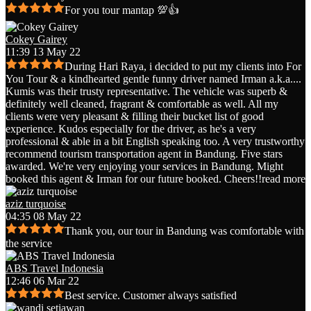
For you tour mantap 💯👍
Cokey Gairey
11:39 13 May 22
During Hari Raya, i decided to put my clients into For
You Tour & a kindhearted gentle funny driver named Irman a.k.a.
...
Kumis was their trusty representative. The vehicle was superb &
definitely well cleaned, fragrant & comfortable as well. All my
clients were very pleasant & filling their bucket list of good
experience. Kudos especially for the driver, as he's a very
professional & able in a bit English speaking too. A very trustworthy
recommend tourism transportation agent in Bandung. Five stars
awarded. We're very enjoying your services in Bandung. Might
booked this agent & Irman for our future booked. Cheers!!
read more
aziz turquoise
04:35 08 May 22
Thank you, our tour in Bandung was comfortable with
the service
ABS Travel Indonesia
12:46 06 Mar 22
Best service. Customer always satisfied