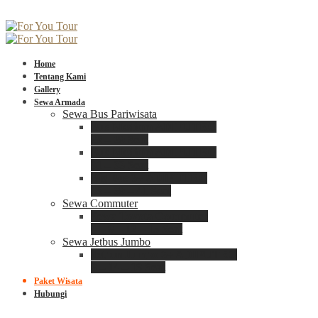
Home
Tentang Kami
Gallery
Sewa Armada
Sewa Bus Pariwisata
Bus Medium ADIPUTRO
25 – 29 Seat
Bus Medium ADIPUTRO
31 – 33 Seat
Big Bus 3+ ADIPUTRO
35 – 39 – 41 Seat
Sewa Commuter
Sewa Toyota Commuter
4 – 8 – 12 – 15 Seat
Sewa Jetbus Jumbo
Jetbus Jumbo 3+ ADIPUTRO
8 – 14 – 18 Seat
Paket Wisata
Hubungi