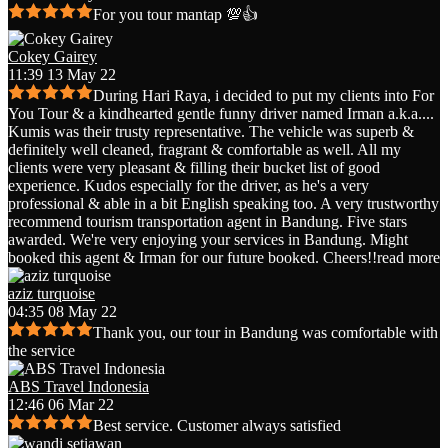
For you tour mantap 💯👍
Cokey Gairey
11:39 13 May 22
During Hari Raya, i decided to put my clients into For
You Tour & a kindhearted gentle funny driver named Irman a.k.a.
...
Kumis was their trusty representative. The vehicle was superb &
definitely well cleaned, fragrant & comfortable as well. All my
clients were very pleasant & filling their bucket list of good
experience. Kudos especially for the driver, as he's a very
professional & able in a bit English speaking too. A very trustworthy
recommend tourism transportation agent in Bandung. Five stars
awarded. We're very enjoying your services in Bandung. Might
booked this agent & Irman for our future booked. Cheers!!
read more
aziz turquoise
04:35 08 May 22
Thank you, our tour in Bandung was comfortable with
the service
ABS Travel Indonesia
12:46 06 Mar 22
Best service. Customer always satisfied