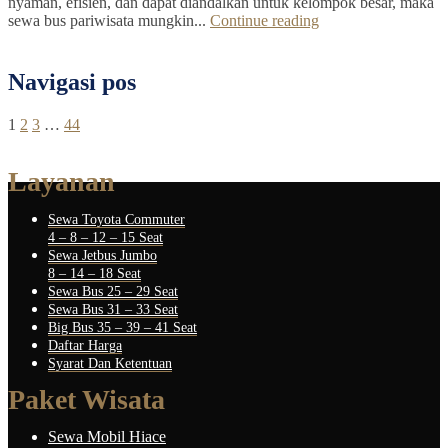
nyaman, efisien, dan dapat diandalkan untuk kelompok besar, maka
sewa bus pariwisata mungkin...
Continue reading
Navigasi pos
1
2
3
…
44
Layanan
Sewa Toyota Commuter
4 – 8 – 12 – 15 Seat
Sewa Jetbus Jumbo
8 – 14 – 18 Seat
Sewa Bus 25 – 29 Seat
Sewa Bus 31 – 33 Seat
Big Bus 35 – 39 – 41 Seat
Daftar Harga
Syarat Dan Ketentuan
Paket Wisata
Sewa Mobil Hiace