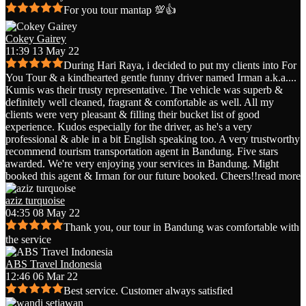
For you tour mantap 💯👍
Cokey Gairey
11:39 13 May 22
During Hari Raya, i decided to put my clients into For
You Tour & a kindhearted gentle funny driver named Irman a.k.a.
...
Kumis was their trusty representative. The vehicle was superb &
definitely well cleaned, fragrant & comfortable as well. All my
clients were very pleasant & filling their bucket list of good
experience. Kudos especially for the driver, as he's a very
professional & able in a bit English speaking too. A very trustworthy
recommend tourism transportation agent in Bandung. Five stars
awarded. We're very enjoying your services in Bandung. Might
booked this agent & Irman for our future booked. Cheers!!
read more
aziz turquoise
04:35 08 May 22
Thank you, our tour in Bandung was comfortable with
the service
ABS Travel Indonesia
12:46 06 Mar 22
Best service. Customer always satisfied