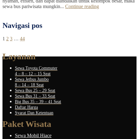
nyaman, efisien, dan dapat diandalkan untuk kelompok besar, maka
sewa bus pariwisata mungkin...
Continue reading
Navigasi pos
1
2
3
…
44
Layanan
Sewa Toyota Commuter
4 – 8 – 12 – 15 Seat
Sewa Jetbus Jumbo
8 – 14 – 18 Seat
Sewa Bus 25 – 29 Seat
Sewa Bus 31 – 33 Seat
Big Bus 35 – 39 – 41 Seat
Daftar Harga
Syarat Dan Ketentuan
Paket Wisata
Sewa Mobil Hiace