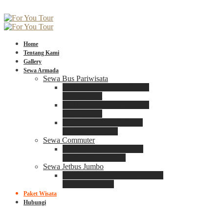
Home
Tentang Kami
Gallery
Sewa Armada
Sewa Bus Pariwisata
Bus Medium ADIPUTRO
25 – 29 Seat
Bus Medium ADIPUTRO
31 – 33 Seat
Big Bus 3+ ADIPUTRO
35 – 39 – 41 Seat
Sewa Commuter
Sewa Toyota Commuter
4 – 8 – 12 – 15 Seat
Sewa Jetbus Jumbo
Jetbus Jumbo 3+ ADIPUTRO
8 – 14 – 18 Seat
Paket Wisata
Hubungi