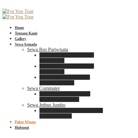
Home
Tentang Kami
Gallery
Sewa Armada
Sewa Bus Pariwisata
Bus Medium ADIPUTRO
25 – 29 Seat
Bus Medium ADIPUTRO
31 – 33 Seat
Big Bus 3+ ADIPUTRO
35 – 39 – 41 Seat
Sewa Commuter
Sewa Toyota Commuter
4 – 8 – 12 – 15 Seat
Sewa Jetbus Jumbo
Jetbus Jumbo 3+ ADIPUTRO
8 – 14 – 18 Seat
Paket Wisata
Hubungi