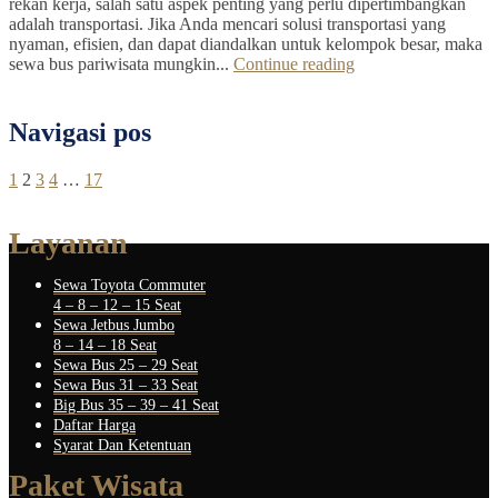
rekan kerja, salah satu aspek penting yang perlu dipertimbangkan
adalah transportasi. Jika Anda mencari solusi transportasi yang
nyaman, efisien, dan dapat diandalkan untuk kelompok besar, maka
sewa bus pariwisata mungkin...
Continue reading
Navigasi pos
1
2
3
4
…
17
Layanan
Sewa Toyota Commuter
4 – 8 – 12 – 15 Seat
Sewa Jetbus Jumbo
8 – 14 – 18 Seat
Sewa Bus 25 – 29 Seat
Sewa Bus 31 – 33 Seat
Big Bus 35 – 39 – 41 Seat
Daftar Harga
Syarat Dan Ketentuan
Paket Wisata