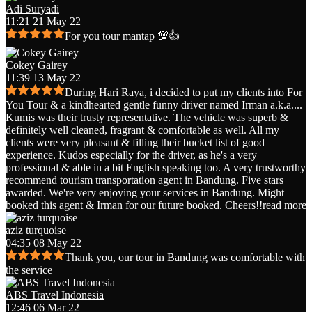
Adi Suryadi
11:21 21 May 22
For you tour mantap 💯👍
Cokey Gairey
11:39 13 May 22
During Hari Raya, i decided to put my clients into For
You Tour & a kindhearted gentle funny driver named Irman a.k.a.
...
Kumis was their trusty representative. The vehicle was superb &
definitely well cleaned, fragrant & comfortable as well. All my
clients were very pleasant & filling their bucket list of good
experience. Kudos especially for the driver, as he's a very
professional & able in a bit English speaking too. A very trustworthy
recommend tourism transportation agent in Bandung. Five stars
awarded. We're very enjoying your services in Bandung. Might
booked this agent & Irman for our future booked. Cheers!!
read more
aziz turquoise
04:35 08 May 22
Thank you, our tour in Bandung was comfortable with
the service
ABS Travel Indonesia
12:46 06 Mar 22