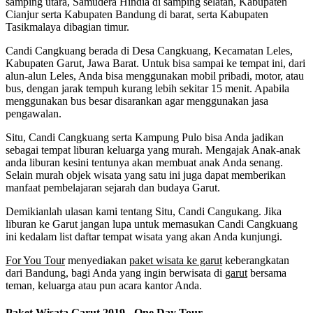
samping utara, Samudera Hindia di samping selatan, Kabupaten
Cianjur serta Kabupaten Bandung di barat, serta Kabupaten
Tasikmalaya dibagian timur.
Candi Cangkuang berada di Desa Cangkuang, Kecamatan Leles,
Kabupaten Garut, Jawa Barat. Untuk bisa sampai ke tempat ini, dari
alun-alun Leles, Anda bisa menggunakan mobil pribadi, motor, atau
bus, dengan jarak tempuh kurang lebih sekitar 15 menit. Apabila
menggunakan bus besar disarankan agar menggunakan jasa
pengawalan.
Situ, Candi Cangkuang serta Kampung Pulo bisa Anda jadikan
sebagai tempat liburan keluarga yang murah. Mengajak Anak-anak
anda liburan kesini tentunya akan membuat anak Anda senang.
Selain murah objek wisata yang satu ini juga dapat memberikan
manfaat pembelajaran sejarah dan budaya Garut.
Demikianlah ulasan kami tentang Situ, Candi Cangukang. Jika
liburan ke Garut jangan lupa untuk memasukan Candi Cangkuang
ini kedalam list daftar tempat wisata yang akan Anda kunjungi.
For You Tour
menyediakan
paket wisata ke garut
keberangkatan
dari Bandung, bagi Anda yang ingin berwisata di
garut
bersama
teman, keluarga atau pun acara kantor Anda.
Paket Wisata Garut 2019 - One Day Tour