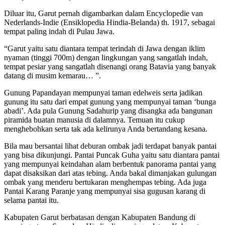
Diluar itu, Garut pernah digambarkan dalam Encyclopedie van
Nederlands-Indie (Ensiklopedia Hindia-Belanda) th. 1917, sebagai
tempat paling indah di Pulau Jawa.
“Garut yaitu satu diantara tempat terindah di Jawa dengan iklim
nyaman (tinggi 700m) dengan lingkungan yang sangatlah indah,
tempat pesiar yang sangatlah disenangi orang Batavia yang banyak
datang di musim kemarau… ”.
Gunung Papandayan mempunyai taman edelweis serta jadikan
gunung itu satu dari empat gunung yang mempunyai taman ‘bunga
abadi’. Ada pula Gunung Sadahurip yang disangka ada bangunan
piramida
buatan manusia di dalamnya. Temuan itu cukup
menghebohkan serta tak ada kelirunya Anda bertandang kesana.
Bila mau bersantai lihat deburan ombak jadi terdapat banyak pantai
yang bisa dikunjungi. Pantai Puncak Guha yaitu satu diantara pantai
yang mempunyai keindahan alam berbentuk panorama pantai yang
dapat disaksikan dari atas tebing. Anda bakal dimanjakan gulungan
ombak yang menderu bertukaran menghempas tebing. Ada juga
Pantai Karang Paranje yang mempunyai sisa gugusan karang di
selama pantai itu.
Kabupaten Garut berbatasan dengan Kabupaten Bandung di