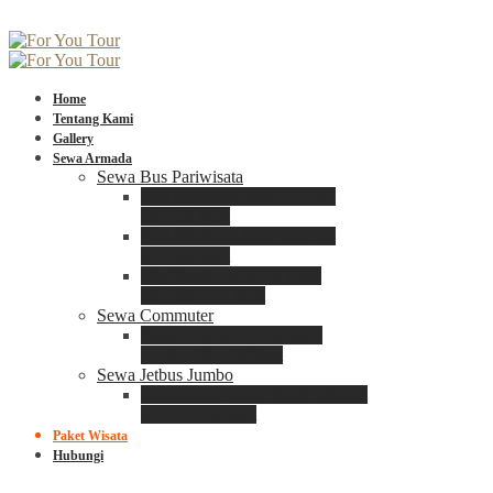
Home
Tentang Kami
Gallery
Sewa Armada
Sewa Bus Pariwisata
Bus Medium ADIPUTRO
25 – 29 Seat
Bus Medium ADIPUTRO
31 – 33 Seat
Big Bus 3+ ADIPUTRO
35 – 39 – 41 Seat
Sewa Commuter
Sewa Toyota Commuter
4 – 8 – 12 – 15 Seat
Sewa Jetbus Jumbo
Jetbus Jumbo 3+ ADIPUTRO
8 – 14 – 18 Seat
Paket Wisata
Hubungi