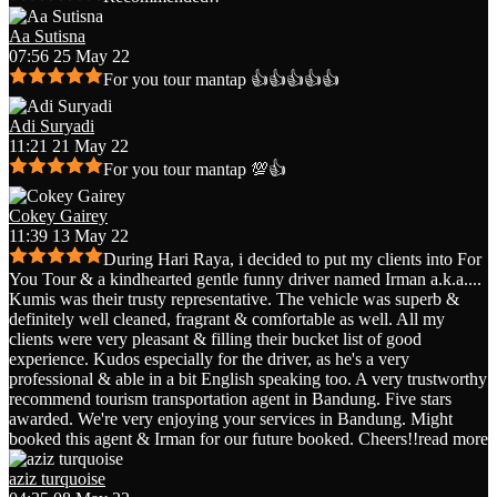
Aa Sutisna
07:56 25 May 22
For you tour mantap 👍👍👍👍👍
Adi Suryadi
11:21 21 May 22
For you tour mantap 💯👍
Cokey Gairey
11:39 13 May 22
During Hari Raya, i decided to put my clients into For
You Tour & a kindhearted gentle funny driver named Irman a.k.a.
...
Kumis was their trusty representative. The vehicle was superb &
definitely well cleaned, fragrant & comfortable as well. All my
clients were very pleasant & filling their bucket list of good
experience. Kudos especially for the driver, as he's a very
professional & able in a bit English speaking too. A very trustworthy
recommend tourism transportation agent in Bandung. Five stars
awarded. We're very enjoying your services in Bandung. Might
booked this agent & Irman for our future booked. Cheers!!
read more
aziz turquoise