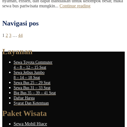
nyaman, efisien, dan dapat diandalkan untuk kelompok besar, maka
sewa bus pariwisata mungkin...
Continue reading
Navigasi pos
1
2
3
…
44
Layanan
Sewa Toyota Commuter
4 – 8 – 12 – 15 Seat
Sewa Jetbus Jumbo
8 – 14 – 18 Seat
Sewa Bus 25 – 29 Seat
Sewa Bus 31 – 33 Seat
Big Bus 35 – 39 – 41 Seat
Daftar Harga
Syarat Dan Ketentuan
Paket Wisata
Sewa Mobil Hiace