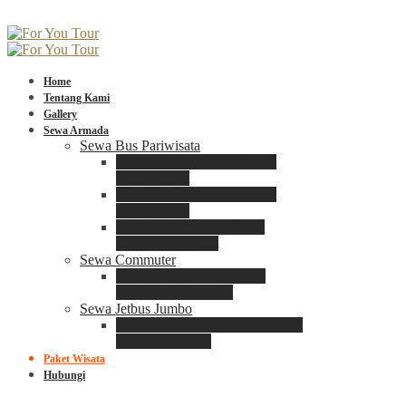
Home
Tentang Kami
Gallery
Sewa Armada
Sewa Bus Pariwisata
Bus Medium ADIPUTRO
25 – 29 Seat
Bus Medium ADIPUTRO
31 – 33 Seat
Big Bus 3+ ADIPUTRO
35 – 39 – 41 Seat
Sewa Commuter
Sewa Toyota Commuter
4 – 8 – 12 – 15 Seat
Sewa Jetbus Jumbo
Jetbus Jumbo 3+ ADIPUTRO
8 – 14 – 18 Seat
Paket Wisata
Hubungi