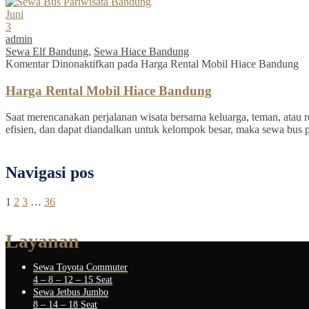
Juni
3
admin
Sewa Elf Bandung
,
Sewa Hiace Bandung
Komentar Dinonaktifkan
pada Harga Rental Mobil Hiace Bandung
Harga Rental Mobil Hiace Bandung
Saat merencanakan perjalanan wisata bersama keluarga, teman, atau re
efisien, dan dapat diandalkan untuk kelompok besar, maka sewa bus 
Navigasi pos
1
2
3
…
36
Layanan
Sewa Toyota Commuter
4 – 8 – 12 – 15 Seat
Sewa Jetbus Jumbo
8 – 14 – 18 Seat