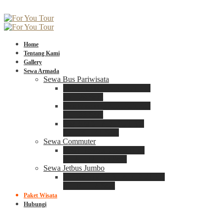
Home
Tentang Kami
Gallery
Sewa Armada
Sewa Bus Pariwisata
Bus Medium ADIPUTRO
25 – 29 Seat
Bus Medium ADIPUTRO
31 – 33 Seat
Big Bus 3+ ADIPUTRO
35 – 39 – 41 Seat
Sewa Commuter
Sewa Toyota Commuter
4 – 8 – 12 – 15 Seat
Sewa Jetbus Jumbo
Jetbus Jumbo 3+ ADIPUTRO
8 – 14 – 18 Seat
Paket Wisata
Hubungi