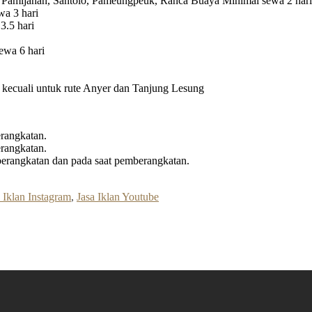
 Pamijahan, Santolo, Pameungpeuk, Ranca Buaya Minimal sewa 2 hari
a 3 hari
3.5 hari
ewa 6 hari
ri kecuali untuk rute Anyer dan Tanjung Lesung
rangkatan.
rangkatan.
erangkatan dan pada saat pemberangkatan.
 Iklan Instagram
,
Jasa Iklan Youtube