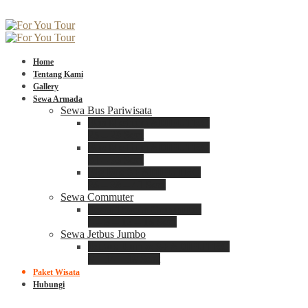
Home
Tentang Kami
Gallery
Sewa Armada
Sewa Bus Pariwisata
Bus Medium ADIPUTRO
25 – 29 Seat
Bus Medium ADIPUTRO
31 – 33 Seat
Big Bus 3+ ADIPUTRO
35 – 39 – 41 Seat
Sewa Commuter
Sewa Toyota Commuter
4 – 8 – 12 – 15 Seat
Sewa Jetbus Jumbo
Jetbus Jumbo 3+ ADIPUTRO
8 – 14 – 18 Seat
Paket Wisata
Hubungi