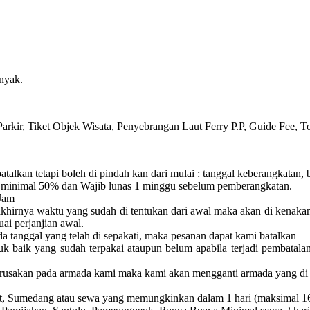
nyak.
arkir, Tiket Objek Wisata, Penyebrangan Laut Ferry P.P, Guide Fee, T
batalkan tetapi boleh di pindah kan dari mulai :
tanggal keberangkatan, 
minimal 50% dan Wajib lunas 1 minggu sebelum pemberangkatan.
Jam
akhirnya waktu yang sudah di tentukan dari awal maka akan di kenaka
uai perjanjian awal.
a tanggal yang telah di sepakati, maka pesanan dapat kami batalkan
uk baik yang sudah terpakai ataupun belum apabila terjadi pembatala
erusakan pada armada kami maka kami akan mengganti armada yang di 
rut, Sumedang atau sewa yang memungkinkan dalam 1 hari (maksimal 1