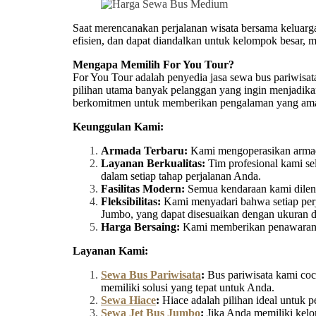
Saat merencanakan perjalanan wisata bersama keluarga,
efisien, dan dapat diandalkan untuk kelompok besar, 
Mengapa Memilih For You Tour?
For You Tour adalah penyedia jasa sewa bus pariwisa
pilihan utama banyak pelanggan yang ingin menjadika
berkomitmen untuk memberikan pengalaman yang aman, 
Keunggulan Kami:
Armada Terbaru:
Kami mengoperasikan armada
Layanan Berkualitas:
Tim profesional kami se
dalam setiap tahap perjalanan Anda.
Fasilitas Modern:
Semua kendaraan kami dilengk
Fleksibilitas:
Kami menyadari bahwa setiap perja
Jumbo, yang dapat disesuaikan dengan ukuran
Harga Bersaing:
Kami memberikan penawaran ha
Layanan Kami:
Sewa Bus Pariwisata
:
Bus pariwisata kami coco
memiliki solusi yang tepat untuk Anda.
Sewa Hiace
:
Hiace adalah pilihan ideal untuk 
Sewa Jet Bus Jumbo
:
Jika Anda memiliki kelo