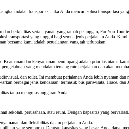
bangkan adalah transportasi. Jika Anda mencari solusi transportasi ya
 dan berkualitas serta layanan yang ramah pelanggan, For You Tour te
usi transportasi yang unggul bagi semua jenis perjalanan Anda. Kami
an bersama kami adalah petualangan yang tak terlupakan.
ik. Keamanan dan kenyamanan penumpang adalah prioritas utama kami
ki pengetahuan yang mendalam tentang rute perjalanan dan akan memb
diovisual, dan toilet. Ini membuat perjalanan Anda lebih nyaman dan 
rkan berbagai jenis kendaraan, termasuk bus pariwisata, Hiace, dan 
litas tanpa menguras anggaran Anda.
anan sekolah, perusahaan, atau reuni. Dengan kapasitas yang bervariasi
nyamanan dan fleksibilitas dalam perjalanan Anda.
h pilihan yang sempurna. Dengan kapasitas yang besar, Anda dapat me