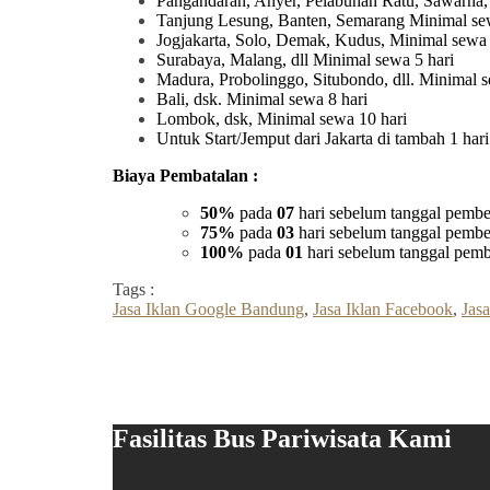
Pangandaran, Anyer, Pelabuhan Ratu, Sawarna,
Tanjung Lesung, Banten, Semarang Minimal sew
Jogjakarta, Solo, Demak, Kudus, Minimal sewa 
Surabaya, Malang, dll Minimal sewa 5 hari
Madura, Probolinggo, Situbondo, dll. Minimal s
Bali, dsk. Minimal sewa 8 hari
Lombok, dsk, Minimal sewa 10 hari
Untuk Start/Jemput dari Jakarta di tambah 1 ha
Biaya Pembatalan :
50%
pada
07
hari sebelum tanggal pembe
75%
pada
03
hari sebelum tanggal pembe
100%
pada
01
hari sebelum tanggal pemb
Tags :
Jasa Iklan Google Bandung
,
Jasa Iklan Facebook
,
Jasa
Fasilitas Bus Pariwisata Kami