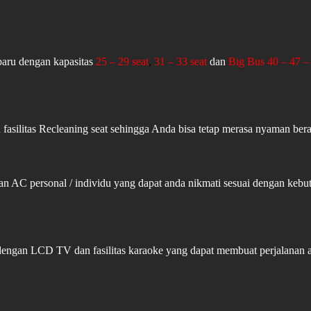
aru dengan kapasitas
25 – 29 seat
,
31 – 33 seat
dan
Big Bus 40 – 47 – 
fasilitas Recleaning seat sehingga Anda bisa tetap merasa nyaman ber
an AC personal / individu yang dapat anda nikmati sesuai dengan ke
 dengan LCD TV dan fasilitas karaoke yang dapat membuat perjalanan