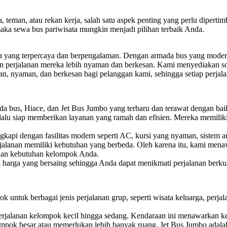
 teman, atau rekan kerja, salah satu aspek penting yang perlu dipertim
maka sewa bus pariwisata mungkin menjadi pilihan terbaik Anda.
ta yang terpercaya dan berpengalaman. Dengan armada bus yang modern
n perjalanan mereka lebih nyaman dan berkesan. Kami menyediakan sol
nyaman, dan berkesan bagi pelanggan kami, sehingga setiap perjalan
 bus, Hiace, dan Jet Bus Jumbo yang terbaru dan terawat dengan ba
lalu siap memberikan layanan yang ramah dan efisien. Mereka memili
api dengan fasilitas modern seperti AC, kursi yang nyaman, sistem au
lanan memiliki kebutuhan yang berbeda. Oleh karena itu, kami menawa
 dan kebutuhan kelompok Anda.
rga yang bersaing sehingga Anda dapat menikmati perjalanan berkua
k untuk berbagai jenis perjalanan grup, seperti wisata keluarga, perjal
perjalanan kelompok kecil hingga sedang. Kendaraan ini menawarkan ke
mpok besar atau memerlukan lebih banyak ruang, Jet Bus Jumbo adala