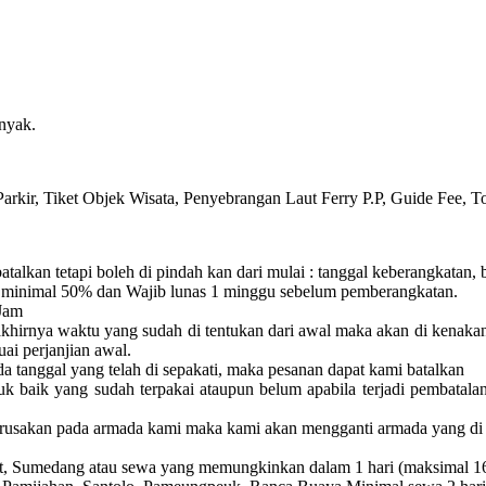
nyak.
arkir, Tiket Objek Wisata, Penyebrangan Laut Ferry P.P, Guide Fee, T
batalkan tetapi boleh di pindah kan dari mulai :
tanggal keberangkatan, 
minimal 50% dan Wajib lunas 1 minggu sebelum pemberangkatan.
Jam
akhirnya waktu yang sudah di tentukan dari awal maka akan di kenaka
uai perjanjian awal.
a tanggal yang telah di sepakati, maka pesanan dapat kami batalkan
uk baik yang sudah terpakai ataupun belum apabila terjadi pembatala
erusakan pada armada kami maka kami akan mengganti armada yang di 
rut, Sumedang atau sewa yang memungkinkan dalam 1 hari (maksimal 1