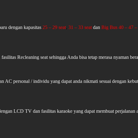
aru dengan kapasitas
25 – 29 seat
,
31 – 33 seat
dan
Big Bus 40 – 47 – 
fasilitas Recleaning seat sehingga Anda bisa tetap merasa nyaman ber
an AC personal / individu yang dapat anda nikmati sesuai dengan ke
 dengan LCD TV dan fasilitas karaoke yang dapat membuat perjalanan