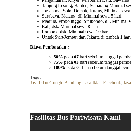
Pangandaran, Anyer, Pelabuhan Ratu, Sawarna,
Tanjung Lesung, Banten, Semarang Minimal sew
Jogjakarta, Solo, Demak, Kudus, Minimal sewa 
Surabaya, Malang, dll Minimal sewa 5 hari
Madura, Probolinggo, Situbondo, dll. Minimal s
Bali, dsk. Minimal sewa 8 hari
Lombok, dsk, Minimal sewa 10 hari
Untuk Start/Jemput dari Jakarta di tambah 1 ha
Biaya Pembatalan :
50%
pada
07
hari sebelum tanggal pembe
75%
pada
03
hari sebelum tanggal pembe
100%
pada
01
hari sebelum tanggal pemb
Tags :
Jasa Iklan Google Bandung
,
Jasa Iklan Facebook
,
Jasa
Fasilitas Bus Pariwisata Kami