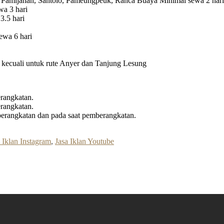
 Pamijahan, Santolo, Pameungpeuk, Ranca Buaya Minimal sewa 2 hari
a 3 hari
3.5 hari
ewa 6 hari
ri kecuali untuk rute Anyer dan Tanjung Lesung
rangkatan.
rangkatan.
erangkatan dan pada saat pemberangkatan.
 Iklan Instagram
,
Jasa Iklan Youtube