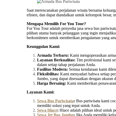
Saat merencanakan perjalanan wisata bersama keluarga,
efisien, dan dapat diandalkan untuk kelompok besar, 
Mengapa Memilih For You Tour?
For You Tour adalah penyedia jasa sewa bus pariwisa
pilihan utama banyak pelanggan yang ingin menjadika
berkomitmen untuk memberikan pengalaman yang aman, 
Keunggulan Kami:
Armada Terbaru:
Kami mengoperasikan armada
Layanan Berkualitas:
Tim profesional kami se
dalam setiap tahap perjalanan Anda.
Fasilitas Modern:
Semua kendaraan kami dilengk
Fleksibilitas:
Kami menyadari bahwa setiap perja
Jumbo, yang dapat disesuaikan dengan ukuran
Harga Bersaing:
Kami memberikan penawaran ha
Layanan Kami:
Sewa Bus Pariwisata
:
Bus pariwisata kami coco
memiliki solusi yang tepat untuk Anda.
Sewa Hiace
:
Hiace adalah pilihan ideal untuk 
Sewa Jet Bus Jumbo
:
Jika Anda memiliki kelo