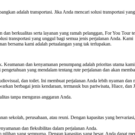
bangkan adalah transportasi. Jika Anda mencari solusi transportasi ya
 dan berkualitas serta layanan yang ramah pelanggan, For You Tour te
usi transportasi yang unggul bagi semua jenis perjalanan Anda. Kami
an bersama kami adalah petualangan yang tak terlupakan.
ik. Keamanan dan kenyamanan penumpang adalah prioritas utama kami
ki pengetahuan yang mendalam tentang rute perjalanan dan akan memb
diovisual, dan toilet. Ini membuat perjalanan Anda lebih nyaman dan 
rkan berbagai jenis kendaraan, termasuk bus pariwisata, Hiace, dan 
litas tanpa menguras anggaran Anda.
anan sekolah, perusahaan, atau reuni. Dengan kapasitas yang bervariasi
nyamanan dan fleksibilitas dalam perjalanan Anda.
h pilihan yang sempurna. Dengan kapasitas yang besar, Anda dapat me