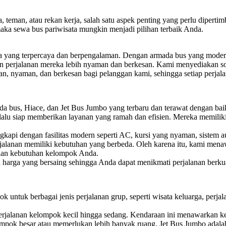
 teman, atau rekan kerja, salah satu aspek penting yang perlu dipertim
maka sewa bus pariwisata mungkin menjadi pilihan terbaik Anda.
ta yang terpercaya dan berpengalaman. Dengan armada bus yang modern
n perjalanan mereka lebih nyaman dan berkesan. Kami menyediakan sol
nyaman, dan berkesan bagi pelanggan kami, sehingga setiap perjalan
 bus, Hiace, dan Jet Bus Jumbo yang terbaru dan terawat dengan ba
lalu siap memberikan layanan yang ramah dan efisien. Mereka memili
api dengan fasilitas modern seperti AC, kursi yang nyaman, sistem au
lanan memiliki kebutuhan yang berbeda. Oleh karena itu, kami menawa
 dan kebutuhan kelompok Anda.
rga yang bersaing sehingga Anda dapat menikmati perjalanan berkua
k untuk berbagai jenis perjalanan grup, seperti wisata keluarga, perjal
perjalanan kelompok kecil hingga sedang. Kendaraan ini menawarkan ke
mpok besar atau memerlukan lebih banyak ruang, Jet Bus Jumbo adala