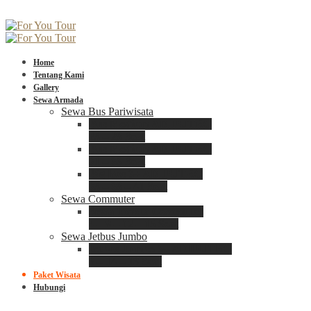
Home
Tentang Kami
Gallery
Sewa Armada
Sewa Bus Pariwisata
Bus Medium ADIPUTRO
25 – 29 Seat
Bus Medium ADIPUTRO
31 – 33 Seat
Big Bus 3+ ADIPUTRO
35 – 39 – 41 Seat
Sewa Commuter
Sewa Toyota Commuter
4 – 8 – 12 – 15 Seat
Sewa Jetbus Jumbo
Jetbus Jumbo 3+ ADIPUTRO
8 – 14 – 18 Seat
Paket Wisata
Hubungi